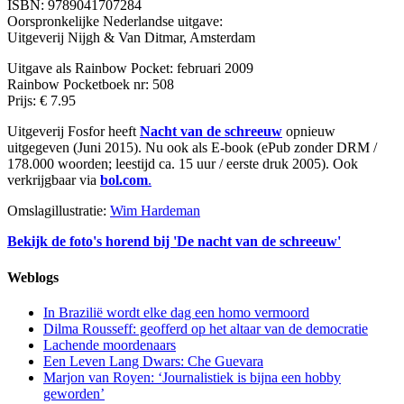
ISBN: 9789041707284
Oorspronkelijke Nederlandse uitgave:
Uitgeverij Nijgh & Van Ditmar, Amsterdam
Uitgave als Rainbow Pocket: februari 2009
Rainbow Pocketboek nr: 508
Prijs: € 7.95
Uitgeverij Fosfor heeft
Nacht van de schreeuw
opnieuw
uitgegeven (Juni 2015). Nu ook als E-book (ePub zonder DRM /
178.000 woorden; leestijd ca. 15 uur / eerste druk 2005). Ook
verkrijgbaar via
bol.com
.
Omslagillustratie:
Wim Hardeman
Bekijk de foto's horend bij 'De nacht van de schreeuw'
Weblogs
In Brazilië wordt elke dag een homo vermoord
Dilma Rousseff: geofferd op het altaar van de democratie
Lachende moordenaars
Een Leven Lang Dwars: Che Guevara
Marjon van Royen: ‘Journalistiek is bijna een hobby
geworden’