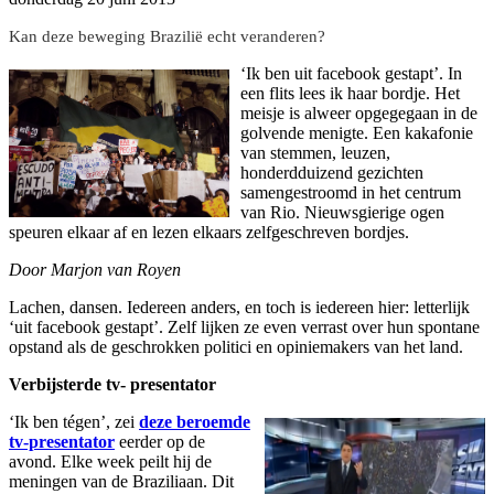
Kan deze beweging Brazilië echt veranderen?
‘Ik ben uit facebook gestapt’. In
een flits lees ik haar bordje. Het
meisje is alweer opgegegaan in de
golvende menigte. Een kakafonie
van stemmen, leuzen,
honderdduizend gezichten
samengestroomd in het centrum
van Rio. Nieuwsgierige ogen
speuren elkaar af en lezen elkaars zelfgeschreven bordjes.
Door Marjon van Royen
Lachen, dansen. Iedereen anders, en toch is iedereen hier: letterlijk
‘uit facebook gestapt’. Zelf lijken ze even verrast over hun spontane
opstand als de geschrokken politici en opiniemakers van het land.
Verbijsterde tv- presentator
‘Ik ben tégen’, zei
deze beroemde
tv-presentator
eerder op de
avond. Elke week peilt hij de
meningen van de Braziliaan. Dit