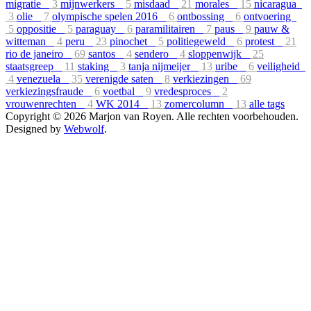
migratie
3
mijnwerkers
5
misdaad
21
morales
15
nicaragua
3
olie
7
olympische spelen 2016
6
ontbossing
6
ontvoering
5
oppositie
5
paraguay
6
paramilitairen
7
paus
9
pauw &
witteman
4
peru
23
pinochet
5
politiegeweld
6
protest
21
rio de janeiro
69
santos
4
sendero
4
sloppenwijk
25
staatsgreep
11
staking
3
tanja nijmeijer
13
uribe
6
veiligheid
4
venezuela
35
verenigde saten
8
verkiezingen
69
verkiezingsfraude
6
voetbal
9
vredesproces
2
vrouwenrechten
4
WK 2014
13
zomercolumn
13
alle tags
Copyright © 2026 Marjon van Royen. Alle rechten voorbehouden.
Designed by
Webwolf
.