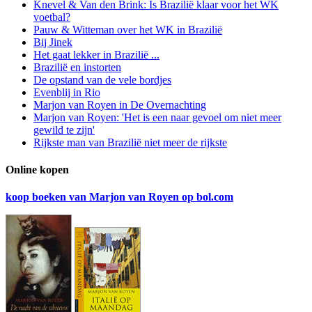
Knevel & Van den Brink: Is Brazilië klaar voor het WK
voetbal?
Pauw & Witteman over het WK in Brazilië
Bij Jinek
Het gaat lekker in Brazilië ...
Brazilië en instorten
De opstand van de vele bordjes
Evenblij in Rio
Marjon van Royen in De Overnachting
Marjon van Royen: 'Het is een naar gevoel om niet meer
gewild te zijn'
Rijkste man van Brazilië niet meer de rijkste
Online kopen
koop boeken van Marjon van Royen op bol.com