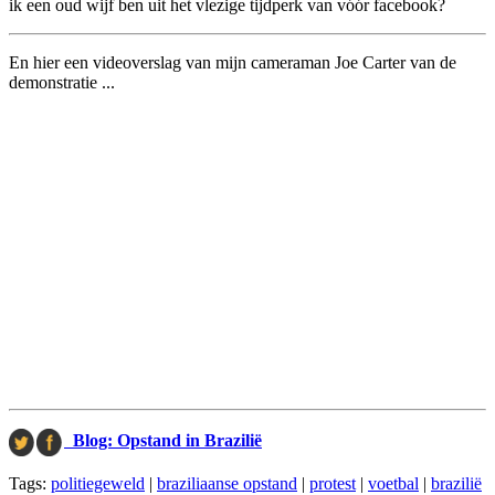
ik een oud wijf ben uit het vlezige tijdperk van vóór facebook?
En hier een videoverslag van mijn cameraman Joe Carter van de
demonstratie ...
Blog: Opstand in Brazilië
Tags:
politiegeweld
|
braziliaanse opstand
|
protest
|
voetbal
|
brazilië