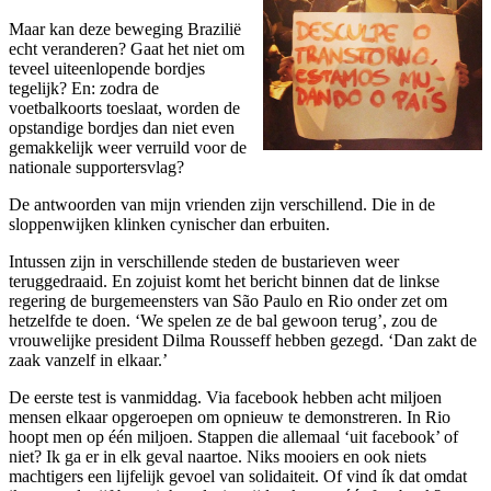
Maar kan deze beweging Brazilië
echt veranderen? Gaat het niet om
teveel uiteenlopende bordjes
tegelijk? En: zodra de
voetbalkoorts toeslaat, worden de
opstandige bordjes dan niet even
gemakkelijk weer verruild voor de
nationale supportersvlag?
De antwoorden van mijn vrienden zijn verschillend. Die in de
sloppenwijken klinken cynischer dan erbuiten.
Intussen zijn in verschillende steden de bustarieven weer
teruggedraaid. En zojuist komt het bericht binnen dat de linkse
regering de burgemeensters van São Paulo en Rio onder zet om
hetzelfde te doen. ‘We spelen ze de bal gewoon terug’, zou de
vrouwelijke president Dilma Rousseff hebben gezegd. ‘Dan zakt de
zaak vanzelf in elkaar.’
De eerste test is vanmiddag. Via facebook hebben acht miljoen
mensen elkaar opgeroepen om opnieuw te demonstreren. In Rio
hoopt men op één miljoen. Stappen die allemaal ‘uit facebook’ of
niet? Ik ga er in elk geval naartoe. Niks mooiers en ook niets
machtigers een lijfelijk gevoel van solidaiteit. Of vind ík dat omdat