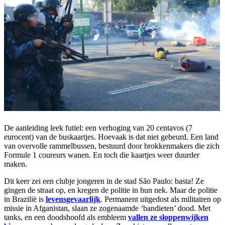
De aanleiding leek futiel: een verhoging van 20 centavos (7
eurocent) van de buskaartjes. Hoevaak is dat niet gebeurd. Een land
van overvolle rammelbussen, bestuurd door brokkenmakers die zich
Formule 1 coureurs wanen. En toch die kaartjes weer duurder
maken.
Dit keer zei een clubje jongeren in de stad São Paulo: basta! Ze
gingen de straat op, en kregen de politie in hun nek. Maar de politie
in Brazilië is
levensgevaarlijk
. Permanent uitgedost als militairen op
missie in Afganistan, slaan ze zogenaamde ‘bandieten’ dood. Met
tanks, en een doodshoofd als embleem
vallen ze sloppenwijken