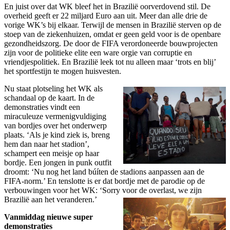
En juist over dat WK bleef het in Brazilië oorverdovend stil. De
overheid geeft er 22 miljard Euro aan uit. Meer dan alle drie de
vorige WK’s bij elkaar. Terwijl de mensen in Brazilië sterven op de
stoep van de ziekenhuizen, omdat er geen geld voor is de openbare
gezondheidszorg. De door de FIFA verordoneerde bouwprojecten
zijn voor de politieke elite een ware orgie van corruptie en
vriendjespolitiek. En Brazilië leek tot nu alleen maar ‘trots en blij’
het sportfestijn te mogen huisvesten.
Nu staat plotseling het WK als
schandaal op de kaart. In de
demonstraties vindt een
miraculeuze vermenigvuldiging
van bordjes over het onderwerp
plaats. ‘Als je kind ziek is, breng
hem dan naar het stadion’,
schampert een meisje op haar
bordje. Een jongen in punk outfit
droomt: ‘Nu nog het land búíten de stadions aanpassen aan de
FIFA-norm.’ En tenslotte is er dat bordje met de parodie op de
verbouwingen voor het WK: ‘Sorry voor de overlast, we zijn
Brazilië aan het veranderen.’
Vanmiddag nieuwe super
demonstraties