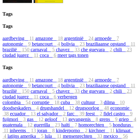
Tags
Tags
aardbeving
11
amazone
18
argentinië
24
armoede
7
autonomie
9
betancourt
4
bolivia
23
braziliaanse opstand
11
brazilië
150
carnaval
5
chavez
33
che guevara
2
chili
23
ciudad juarez
11
coca
6
meer tags tonen
Tags
aardbeving
11
amazone
18
argentinië
24
armoede
7
autonomie
9
betancourt
4
bolivia
23
braziliaanse opstand
11
brazilië
150
carnaval
5
chavez
33
che guevara
2
chili
23
ciudad juarez
11
coca
6
verbergen
colombia
54
corruptie
18
cuba
38
cultuur
3
dilma
10
doodseskaders
4
drugshandel
12
drugsoorlog
48
economie
38
ecuador
13
el salvador
2
farc
39
feest
2
fidel castro
9
fujimori
3
gas
12
geloof
13
gevangenis
8
grens
9
griep
4
guatemala
12
guerrilla
23
haïti
7
homorechten
5
honduras
11
inheems
13
joran
8
kinderporno
2
kirchner
11
klimaat
4
latijns amerika
5
lula
11
mensenrechten
33
mexico
56