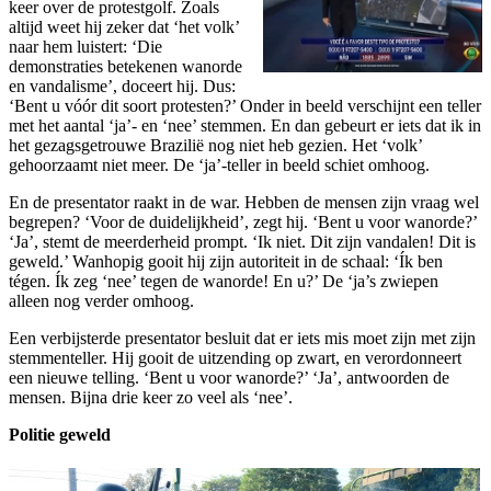
keer over de protestgolf. Zoals
altijd weet hij zeker dat ‘het volk’
naar hem luistert: ‘Die
demonstraties betekenen wanorde
en vandalisme’, doceert hij. Dus:
‘Bent u vóór dit soort protesten?’ Onder in beeld verschijnt een teller
met het aantal ‘ja’- en ‘nee’ stemmen. En dan gebeurt er iets dat ik in
het gezagsgetrouwe Brazilië nog niet heb gezien. Het ‘volk’
gehoorzaamt niet meer. De ‘ja’-teller in beeld schiet omhoog.
En de presentator raakt in de war. Hebben de mensen zijn vraag wel
begrepen? ‘Voor de duidelijkheid’, zegt hij. ‘Bent u voor wanorde?’
‘Ja’, stemt de meerderheid prompt. ‘Ik niet. Dit zijn vandalen! Dit is
geweld.’ Wanhopig gooit hij zijn autoriteit in de schaal: ‘Ík ben
tégen. Ík zeg ‘nee’ tegen de wanorde! En u?’ De ‘ja’s zwiepen
alleen nog verder omhoog.
Een verbijsterde presentator besluit dat er iets mis moet zijn met zijn
stemmenteller. Hij gooit de uitzending op zwart, en verordonneert
een nieuwe telling. ‘Bent u voor wanorde?’ ‘Ja’, antwoorden de
mensen. Bijna drie keer zo veel als ‘nee’.
Politie geweld