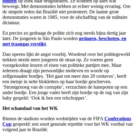
binnen
op zoek naar drugsdealers. Ze schieten op alles wat
beweegt. Met demonstraties hebben ze echter weinig ervaring. Om
de simpele reden dat Brazilië niet protesteert. De laatste grote
demonstraties waren in 1985, voor de afschaffing van de militaire
dictatuur.
En precies zo gedraagt de politie zich nog steeds bijna dertig jaar
later. De jongeren in São Paulo worden
geslagen, beschoten, en
met traangas verstikt
.
Dan opeens lijkt de angst voorbij. Woedend over het politiegeweld
trekken steeds meer jongeren de straat op. Ze voeren geen
voorgekookte leuzen of eisen van politieke partijen mee. Maar
iedereen draagt zijn persoonlijke motieven en woede op
zelfgemaakte bordjes. ‘Het gaat om meer dan 20 centavos’, heeft
een meisje in nette blokletters op haar bordje geschreven.
‘Strontgenoeg van de corruptie’, verzuchten de hanepoten op een
ander bordje. Een jonge vader heeft zijn bordje op de rug van zijn
baby gespeld: ‘Ook ik ben een relschopper’.
Het schandaal van het WK
Binnen de stadions worden wedstrijden van de FIFA
Conferations
Cup
gespeeld: een soort generale repetitie voor het WK voetbal van
volgend jaar in Brazilië.