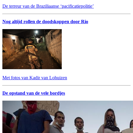
De terreur van de Braziliaanse ‘pacificatiepolitie’
Nog altijd rollen de doodskoppen door Rio
Met fotos van Kadir van Lohuizen
De opstand van de vele bordjes