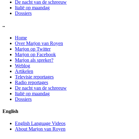
De nacht van de schreeuw
Italië op maandag
Dossiers
..
Home
Over Marjon van Royen
Marjon op Twitter
Marjon op Facebook
Marjon als spreker?
Weblog
Artikelen
Televisie reportages
Radio reportages
De nacht van de schreeuw
Italië op maandag
Dossiers
English
English Language Videos
About Marjon van Royen