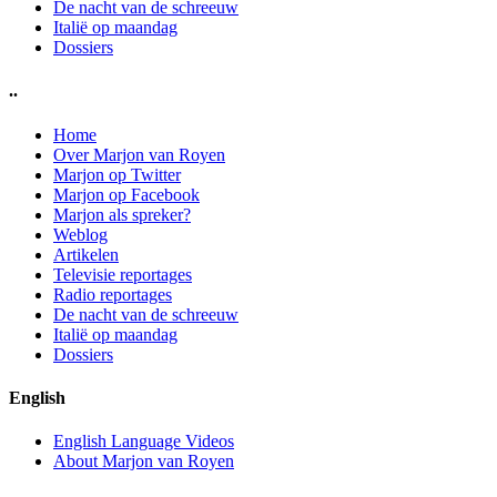
De nacht van de schreeuw
Italië op maandag
Dossiers
..
Home
Over Marjon van Royen
Marjon op Twitter
Marjon op Facebook
Marjon als spreker?
Weblog
Artikelen
Televisie reportages
Radio reportages
De nacht van de schreeuw
Italië op maandag
Dossiers
English
English Language Videos
About Marjon van Royen