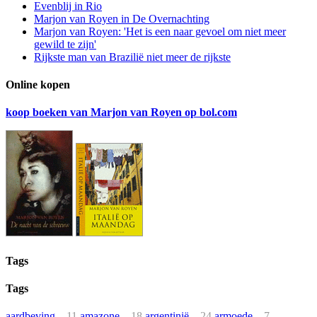
Evenblij in Rio
Marjon van Royen in De Overnachting
Marjon van Royen: 'Het is een naar gevoel om niet meer
gewild te zijn'
Rijkste man van Brazilië niet meer de rijkste
Online kopen
koop boeken van Marjon van Royen op bol.com
Tags
Tags
aardbeving
11
amazone
18
argentinië
24
armoede
7