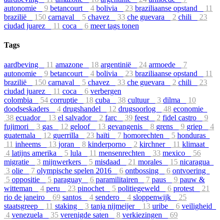
autonomie
9
betancourt
4
bolivia
23
braziliaanse opstand
11
brazilië
150
carnaval
5
chavez
33
che guevara
2
chili
23
ciudad juarez
11
coca
6
meer tags tonen
Tags
aardbeving
11
amazone
18
argentinië
24
armoede
7
autonomie
9
betancourt
4
bolivia
23
braziliaanse opstand
11
brazilië
150
carnaval
5
chavez
33
che guevara
2
chili
23
ciudad juarez
11
coca
6
verbergen
colombia
54
corruptie
18
cuba
38
cultuur
3
dilma
10
doodseskaders
4
drugshandel
12
drugsoorlog
48
economie
38
ecuador
13
el salvador
2
farc
39
feest
2
fidel castro
9
fujimori
3
gas
12
geloof
13
gevangenis
8
grens
9
griep
4
guatemala
12
guerrilla
23
haïti
7
homorechten
5
honduras
11
inheems
13
joran
8
kinderporno
2
kirchner
11
klimaat
4
latijns amerika
5
lula
11
mensenrechten
33
mexico
56
migratie
3
mijnwerkers
5
misdaad
21
morales
15
nicaragua
3
olie
7
olympische spelen 2016
6
ontbossing
6
ontvoering
5
oppositie
5
paraguay
6
paramilitairen
7
paus
9
pauw &
witteman
4
peru
23
pinochet
5
politiegeweld
6
protest
21
rio de janeiro
69
santos
4
sendero
4
sloppenwijk
25
staatsgreep
11
staking
3
tanja nijmeijer
13
uribe
6
veiligheid
4
venezuela
35
verenigde saten
8
verkiezingen
69