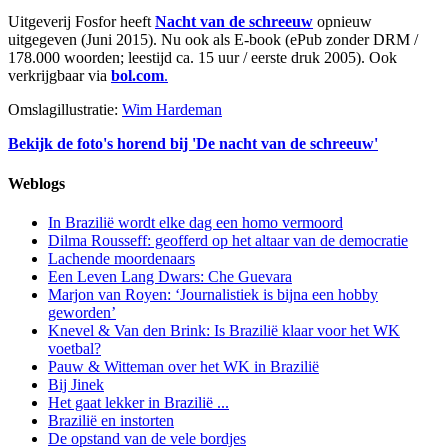
Uitgeverij Fosfor heeft
Nacht van de schreeuw
opnieuw
uitgegeven (Juni 2015). Nu ook als E-book (ePub zonder DRM /
178.000 woorden; leestijd ca. 15 uur / eerste druk 2005). Ook
verkrijgbaar via
bol.com
.
Omslagillustratie:
Wim Hardeman
Bekijk de foto's horend bij 'De nacht van de schreeuw'
Weblogs
In Brazilië wordt elke dag een homo vermoord
Dilma Rousseff: geofferd op het altaar van de democratie
Lachende moordenaars
Een Leven Lang Dwars: Che Guevara
Marjon van Royen: ‘Journalistiek is bijna een hobby
geworden’
Knevel & Van den Brink: Is Brazilië klaar voor het WK
voetbal?
Pauw & Witteman over het WK in Brazilië
Bij Jinek
Het gaat lekker in Brazilië ...
Brazilië en instorten
De opstand van de vele bordjes