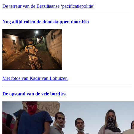
De terreur van de Braziliaanse ‘pacificatiepolitie’
Nog altijd rollen de doodskoppen door Rio
Met fotos van Kadir van Lohuizen
De opstand van de vele bordjes