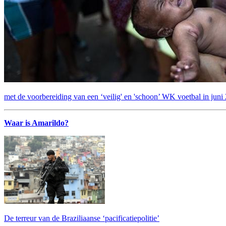
met de voorbereiding van een ‘veilig' en 'schoon’ WK voetbal in juni
Waar is Amarildo?
De terreur van de Braziliaanse ‘pacificatiepolitie’