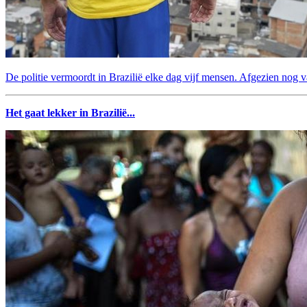
De politie vermoordt in Brazilië elke dag vijf mensen. Afgezien nog v
Het gaat lekker in Brazilië...