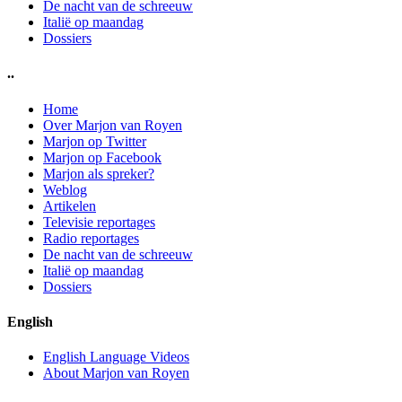
De nacht van de schreeuw
Italië op maandag
Dossiers
..
Home
Over Marjon van Royen
Marjon op Twitter
Marjon op Facebook
Marjon als spreker?
Weblog
Artikelen
Televisie reportages
Radio reportages
De nacht van de schreeuw
Italië op maandag
Dossiers
English
English Language Videos
About Marjon van Royen