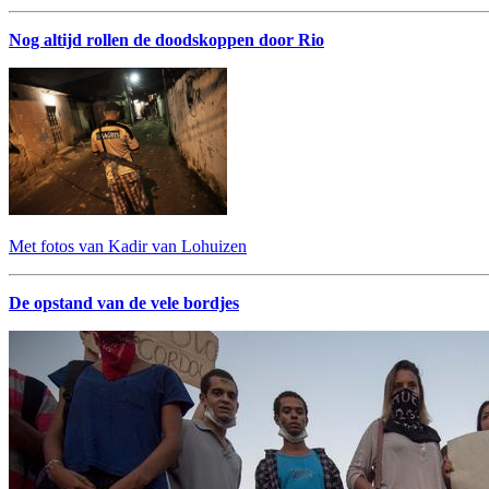
Nog altijd rollen de doodskoppen door Rio
Met fotos van Kadir van Lohuizen
De opstand van de vele bordjes