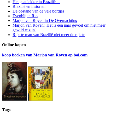
Het gaat lekker in Brazilië ...
Brazilië en instorten
De opstand van de vele bordjes
Evenblij in Rio
Marjon van Royen in De Overnachting
Marjon van Royen: 'Het is een naar gevoel om niet meer
gewild te zijn'
Rijkste man van Brazilië niet meer de rijkste
Online kopen
koop boeken van Marjon van Royen op bol.com
Tags