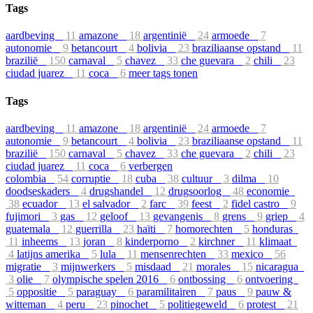
Tags
aardbeving
11
amazone
18
argentinië
24
armoede
7
autonomie
9
betancourt
4
bolivia
23
braziliaanse opstand
11
brazilië
150
carnaval
5
chavez
33
che guevara
2
chili
23
ciudad juarez
11
coca
6
meer tags tonen
Tags
aardbeving
11
amazone
18
argentinië
24
armoede
7
autonomie
9
betancourt
4
bolivia
23
braziliaanse opstand
11
brazilië
150
carnaval
5
chavez
33
che guevara
2
chili
23
ciudad juarez
11
coca
6
verbergen
colombia
54
corruptie
18
cuba
38
cultuur
3
dilma
10
doodseskaders
4
drugshandel
12
drugsoorlog
48
economie
38
ecuador
13
el salvador
2
farc
39
feest
2
fidel castro
9
fujimori
3
gas
12
geloof
13
gevangenis
8
grens
9
griep
4
guatemala
12
guerrilla
23
haïti
7
homorechten
5
honduras
11
inheems
13
joran
8
kinderporno
2
kirchner
11
klimaat
4
latijns amerika
5
lula
11
mensenrechten
33
mexico
56
migratie
3
mijnwerkers
5
misdaad
21
morales
15
nicaragua
3
olie
7
olympische spelen 2016
6
ontbossing
6
ontvoering
5
oppositie
5
paraguay
6
paramilitairen
7
paus
9
pauw &
witteman
4
peru
23
pinochet
5
politiegeweld
6
protest
21