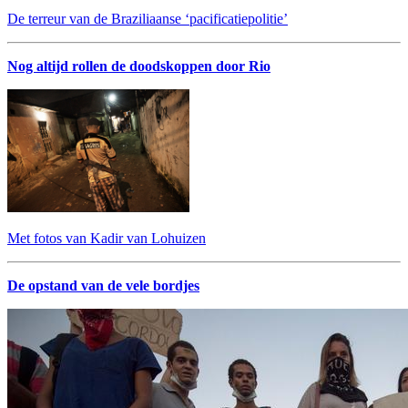
De terreur van de Braziliaanse ‘pacificatiepolitie’
Nog altijd rollen de doodskoppen door Rio
Met fotos van Kadir van Lohuizen
De opstand van de vele bordjes