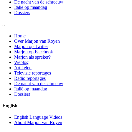
De nacht van de schreeuw
Italië op maandag
Dossiers
..
Home
Over Marjon van Royen
Marjon op Twitter
Marjon op Facebook
Marjon als spreker?
Weblog
Artikelen
Televisie reportages
Radio reportages
De nacht van de schreeuw
Italië op maandag
Dossiers
English
English Language Videos
About Marjon van Royen