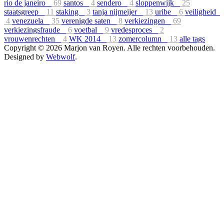
rio de janeiro
69
santos
4
sendero
4
sloppenwijk
25
staatsgreep
11
staking
3
tanja nijmeijer
13
uribe
6
veiligheid
4
venezuela
35
verenigde saten
8
verkiezingen
69
verkiezingsfraude
6
voetbal
9
vredesproces
2
vrouwenrechten
4
WK 2014
13
zomercolumn
13
alle tags
Copyright © 2026 Marjon van Royen. Alle rechten voorbehouden.
Designed by
Webwolf
.