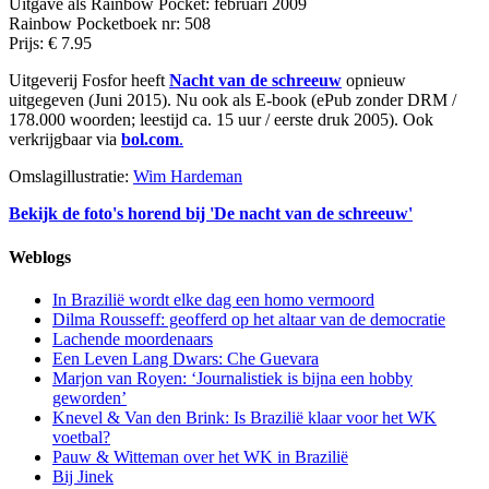
Uitgave als Rainbow Pocket: februari 2009
Rainbow Pocketboek nr: 508
Prijs: € 7.95
Uitgeverij Fosfor heeft
Nacht van de schreeuw
opnieuw
uitgegeven (Juni 2015). Nu ook als E-book (ePub zonder DRM /
178.000 woorden; leestijd ca. 15 uur / eerste druk 2005). Ook
verkrijgbaar via
bol.com
.
Omslagillustratie:
Wim Hardeman
Bekijk de foto's horend bij 'De nacht van de schreeuw'
Weblogs
In Brazilië wordt elke dag een homo vermoord
Dilma Rousseff: geofferd op het altaar van de democratie
Lachende moordenaars
Een Leven Lang Dwars: Che Guevara
Marjon van Royen: ‘Journalistiek is bijna een hobby
geworden’
Knevel & Van den Brink: Is Brazilië klaar voor het WK
voetbal?
Pauw & Witteman over het WK in Brazilië
Bij Jinek