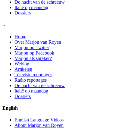
De nacht van de schreeuw
Italië op maandag
Dossiers
..
Home
Over Marjon van Royen
Marjon op Twitter
Marjon op Facebook
Marjon als spreker?
Weblog
Artikelen
Televisie reportages
Radio reportages
De nacht van de schreeuw
Italië op maandag
Dossiers
English
English Language Videos
About Marjon van Royen