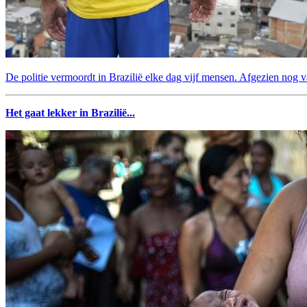
De politie vermoordt in Brazilië elke dag vijf mensen. Afgezien nog v
Het gaat lekker in Brazilië...