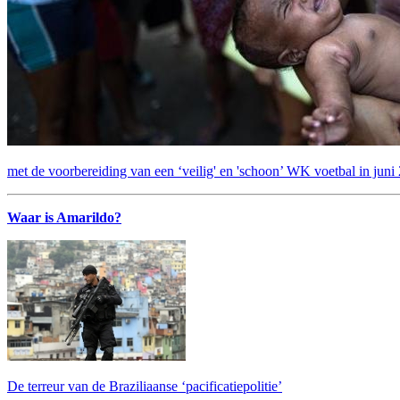
met de voorbereiding van een ‘veilig' en 'schoon’ WK voetbal in juni
Waar is Amarildo?
De terreur van de Braziliaanse ‘pacificatiepolitie’