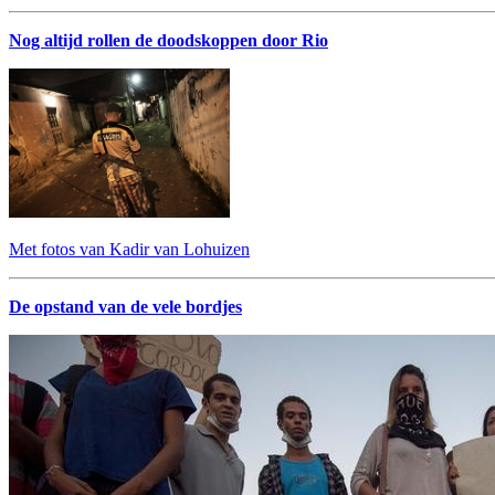
Nog altijd rollen de doodskoppen door Rio
Met fotos van Kadir van Lohuizen
De opstand van de vele bordjes