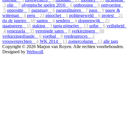
3
olie
7
olympische spelen 2016
6
ontbossing
6
ontvoering
5
oppositie
5
paraguay
6
paramilitairen
7
paus
9
pauw &
witteman
4
peru
23
pinochet
5
politiegeweld
6
protest
21
rio de janeiro
69
santos
4
sendero
4
sloppenwijk
25
staatsgreep
11
staking
3
tanja nijmeijer
13
uribe
6
veiligheid
4
venezuela
35
verenigde saten
8
verkiezingen
69
verkiezingsfraude
6
voetbal
9
vredesproces
2
vrouwenrechten
4
WK 2014
13
zomercolumn
13
alle tags
Copyright © 2026 Marjon van Royen. Alle rechten voorbehouden.
Designed by
Webwolf
.