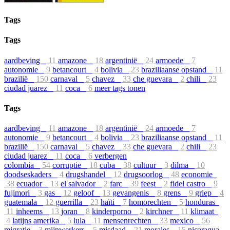
Tags
Tags
aardbeving
11
amazone
18
argentinië
24
armoede
7
autonomie
9
betancourt
4
bolivia
23
braziliaanse opstand
11
brazilië
150
carnaval
5
chavez
33
che guevara
2
chili
23
ciudad juarez
11
coca
6
meer tags tonen
Tags
aardbeving
11
amazone
18
argentinië
24
armoede
7
autonomie
9
betancourt
4
bolivia
23
braziliaanse opstand
11
brazilië
150
carnaval
5
chavez
33
che guevara
2
chili
23
ciudad juarez
11
coca
6
verbergen
colombia
54
corruptie
18
cuba
38
cultuur
3
dilma
10
doodseskaders
4
drugshandel
12
drugsoorlog
48
economie
38
ecuador
13
el salvador
2
farc
39
feest
2
fidel castro
9
fujimori
3
gas
12
geloof
13
gevangenis
8
grens
9
griep
4
guatemala
12
guerrilla
23
haïti
7
homorechten
5
honduras
11
inheems
13
joran
8
kinderporno
2
kirchner
11
klimaat
4
latijns amerika
5
lula
11
mensenrechten
33
mexico
56
migratie
3
mijnwerkers
5
misdaad
21
morales
15
nicaragua