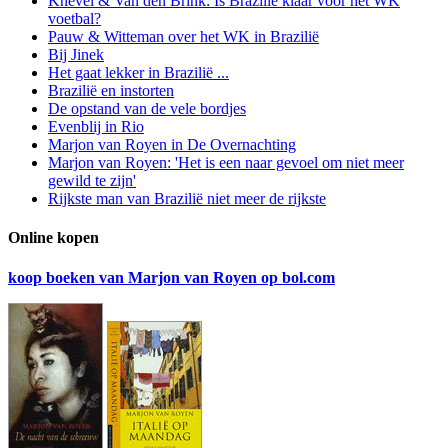
Knevel & Van den Brink: Is Brazilië klaar voor het WK
voetbal?
Pauw & Witteman over het WK in Brazilië
Bij Jinek
Het gaat lekker in Brazilië ...
Brazilië en instorten
De opstand van de vele bordjes
Evenblij in Rio
Marjon van Royen in De Overnachting
Marjon van Royen: 'Het is een naar gevoel om niet meer
gewild te zijn'
Rijkste man van Brazilië niet meer de rijkste
Online kopen
koop boeken van Marjon van Royen op bol.com