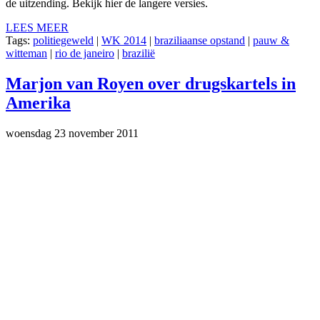
de uitzending. Bekijk hier de langere versies.
LEES MEER
Tags:
politiegeweld
|
WK 2014
|
braziliaanse opstand
|
pauw &
witteman
|
rio de janeiro
|
brazilië
Marjon van Royen over drugskartels in
Amerika
woensdag 23 november 2011