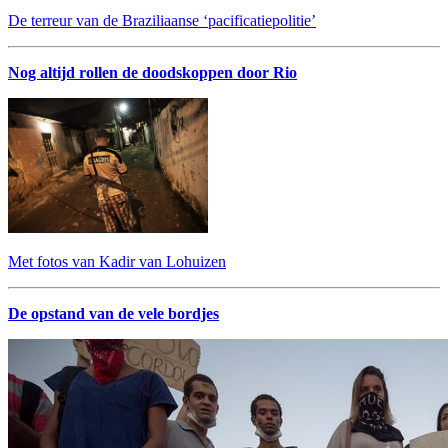
De terreur van de Braziliaanse ‘pacificatiepolitie’
Nog altijd rollen de doodskoppen door Rio
Met fotos van Kadir van Lohuizen
De opstand van de vele bordjes