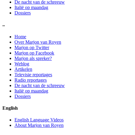
De nacht van de schreeuw
Italië op maandag
Dossiers
..
Home
Over Marjon van Royen
Marjon op Twitter
Marjon op Facebook
Marjon als spreker?
Weblog
Artikelen
Televisie reportages
Radio reportages
De nacht van de schreeuw
Italië op maandag
Dossiers
English
English Language Videos
About Marjon van Royen