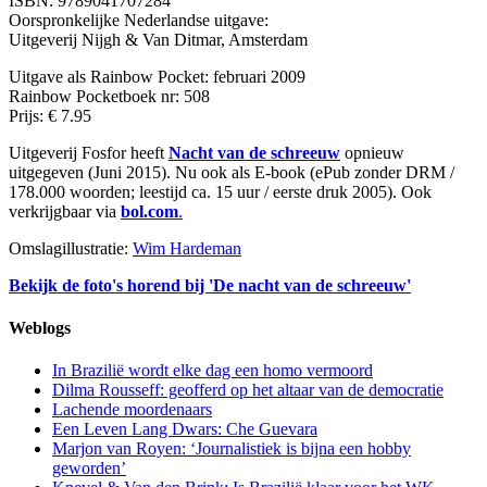
ISBN: 9789041707284
Oorspronkelijke Nederlandse uitgave:
Uitgeverij Nijgh & Van Ditmar, Amsterdam
Uitgave als Rainbow Pocket: februari 2009
Rainbow Pocketboek nr: 508
Prijs: € 7.95
Uitgeverij Fosfor heeft
Nacht van de schreeuw
opnieuw
uitgegeven (Juni 2015). Nu ook als E-book (ePub zonder DRM /
178.000 woorden; leestijd ca. 15 uur / eerste druk 2005). Ook
verkrijgbaar via
bol.com
.
Omslagillustratie:
Wim Hardeman
Bekijk de foto's horend bij 'De nacht van de schreeuw'
Weblogs
In Brazilië wordt elke dag een homo vermoord
Dilma Rousseff: geofferd op het altaar van de democratie
Lachende moordenaars
Een Leven Lang Dwars: Che Guevara
Marjon van Royen: ‘Journalistiek is bijna een hobby
geworden’