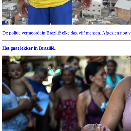
De politie vermoordt in Brazilië elke dag vijf mensen. Afgezien nog v
Het gaat lekker in Brazilië...