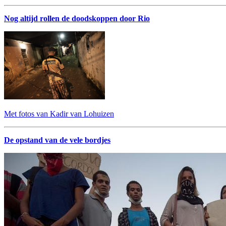
Nog altijd rollen de doodskoppen door Rio
Met fotos van Kadir van Lohuizen
De opstand van de vele bordjes