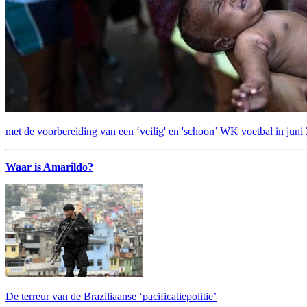
met de voorbereiding van een ‘veilig' en 'schoon’ WK voetbal in juni
Waar is Amarildo?
De terreur van de Braziliaanse ‘pacificatiepolitie’