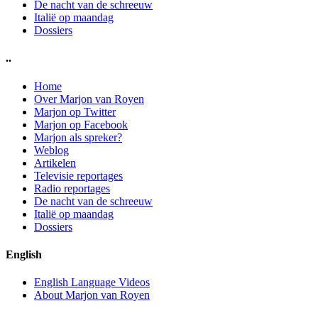
De nacht van de schreeuw
Italië op maandag
Dossiers
..
Home
Over Marjon van Royen
Marjon op Twitter
Marjon op Facebook
Marjon als spreker?
Weblog
Artikelen
Televisie reportages
Radio reportages
De nacht van de schreeuw
Italië op maandag
Dossiers
English
English Language Videos
About Marjon van Royen