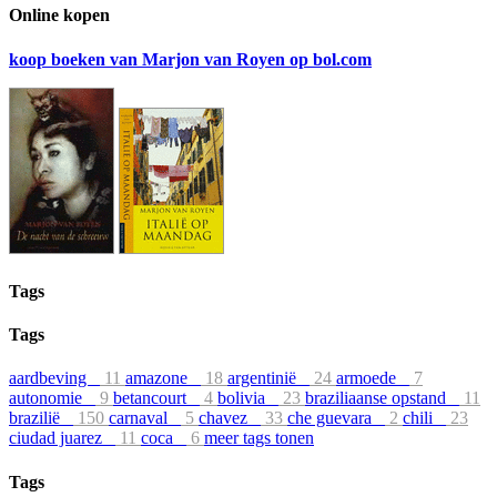
Online kopen
koop boeken van Marjon van Royen op bol.com
Tags
Tags
aardbeving
11
amazone
18
argentinië
24
armoede
7
autonomie
9
betancourt
4
bolivia
23
braziliaanse opstand
11
brazilië
150
carnaval
5
chavez
33
che guevara
2
chili
23
ciudad juarez
11
coca
6
meer tags tonen
Tags