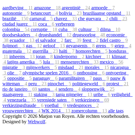
aardbeving
11
amazone
18
argentinië
24
armoede
7
autonomie
9
betancourt
4
bolivia
23
braziliaanse opstand
11
brazilië
150
carnaval
5
chavez
33
che guevara
2
chili
23
ciudad juarez
11
coca
6
verbergen
colombia
54
corruptie
18
cuba
38
cultuur
3
dilma
10
doodseskaders
4
drugshandel
12
drugsoorlog
48
economie
38
ecuador
13
el salvador
2
farc
39
feest
2
fidel castro
9
fujimori
3
gas
12
geloof
13
gevangenis
8
grens
9
griep
4
guatemala
12
guerrilla
23
haïti
7
homorechten
5
honduras
11
inheems
13
joran
8
kinderporno
2
kirchner
11
klimaat
4
latijns amerika
5
lula
11
mensenrechten
33
mexico
56
migratie
3
mijnwerkers
5
misdaad
21
morales
15
nicaragua
3
olie
7
olympische spelen 2016
6
ontbossing
6
ontvoering
5
oppositie
5
paraguay
6
paramilitairen
7
paus
9
pauw &
witteman
4
peru
23
pinochet
5
politiegeweld
6
protest
21
rio de janeiro
69
santos
4
sendero
4
sloppenwijk
25
staatsgreep
11
staking
3
tanja nijmeijer
13
uribe
6
veiligheid
4
venezuela
35
verenigde saten
8
verkiezingen
69
verkiezingsfraude
6
voetbal
9
vredesproces
2
vrouwenrechten
4
WK 2014
13
zomercolumn
13
alle tags
Copyright © 2026 Marjon van Royen. Alle rechten voorbehouden.
Designed by
Webwolf
.