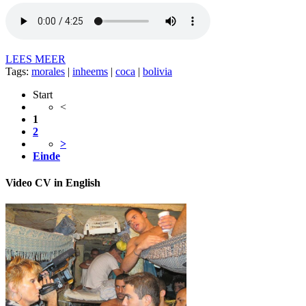
LEES MEER
Tags:
morales
|
inheems
|
coca
|
bolivia
Start
<
1
2
>
Einde
Video CV in English