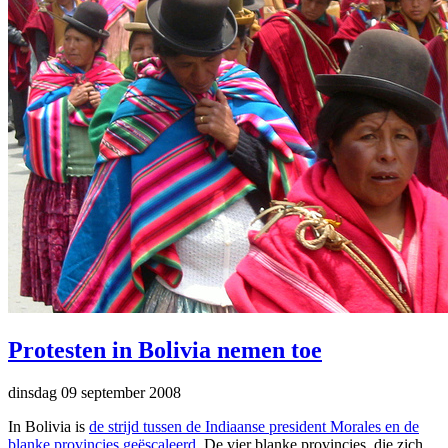
Protesten in Bolivia nemen toe
dinsdag 09 september 2008
In Bolivia is
de strijd tussen de Indiaanse president Morales en de
blanke provincies geëscaleerd
. De vier blanke provincies, die zich