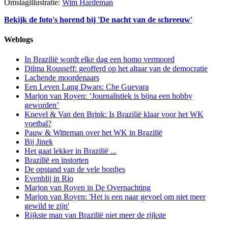
Omslagillustratie:
Wim Hardeman
Bekijk de foto's horend bij 'De nacht van de schreeuw'
Weblogs
In Brazilië wordt elke dag een homo vermoord
Dilma Rousseff: geofferd op het altaar van de democratie
Lachende moordenaars
Een Leven Lang Dwars: Che Guevara
Marjon van Royen: ‘Journalistiek is bijna een hobby
geworden’
Knevel & Van den Brink: Is Brazilië klaar voor het WK
voetbal?
Pauw & Witteman over het WK in Brazilië
Bij Jinek
Het gaat lekker in Brazilië ...
Brazilië en instorten
De opstand van de vele bordjes
Evenblij in Rio
Marjon van Royen in De Overnachting
Marjon van Royen: 'Het is een naar gevoel om niet meer
gewild te zijn'
Rijkste man van Brazilië niet meer de rijkste