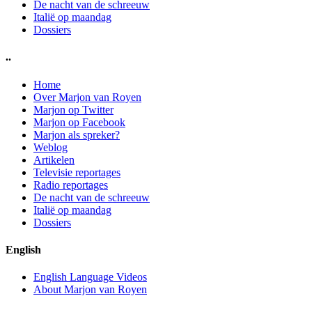
De nacht van de schreeuw
Italië op maandag
Dossiers
..
Home
Over Marjon van Royen
Marjon op Twitter
Marjon op Facebook
Marjon als spreker?
Weblog
Artikelen
Televisie reportages
Radio reportages
De nacht van de schreeuw
Italië op maandag
Dossiers
English
English Language Videos
About Marjon van Royen