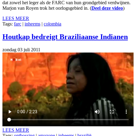
dat zowel het leger als de FARC van hun grondgebied verdwijnen.
Marjon van Royen trok het oorlogsgebied in. (
Deel deze video
)
LEES MEER
Tags:
farc
|
inheems
|
colombia
Houtkap bedreigt Braziliaanse Indianen
zondag 03 juli 2011
LEES MEER
Tags:
ontbossing
|
amazone
|
inheems
|
brazilië