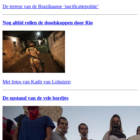
De terreur van de Braziliaanse ‘pacificatiepolitie’
Nog altijd rollen de doodskoppen door Rio
Met fotos van Kadir van Lohuizen
De opstand van de vele bordjes