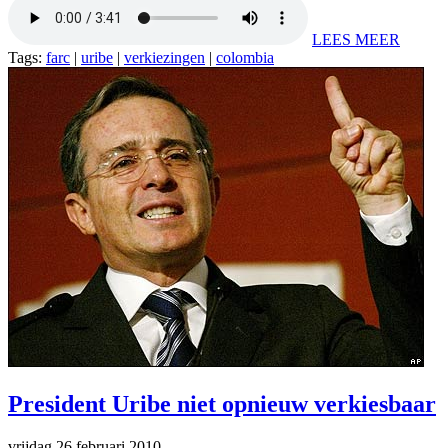
LEES MEER
Tags:
farc
|
uribe
|
verkiezingen
|
colombia
President Uribe niet opnieuw verkiesbaar
vrijdag 26 februari 2010