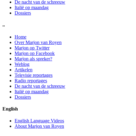
De nacht van de schreeuw
Italië op maandag
Dossiers
..
Home
Over Marjon van Royen
Marjon op Twitter
Marjon op Facebook
Marjon als spreker?
Weblog
Artikelen
Televisie reportages
Radio reportages
De nacht van de schreeuw
Italië op maandag
Dossiers
English
English Language Videos
About Marjon van Royen