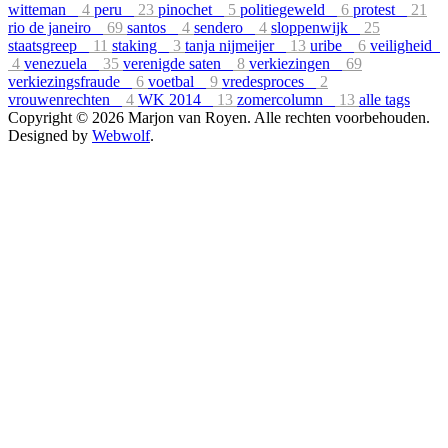
witteman
4
peru
23
pinochet
5
politiegeweld
6
protest
21
rio de janeiro
69
santos
4
sendero
4
sloppenwijk
25
staatsgreep
11
staking
3
tanja nijmeijer
13
uribe
6
veiligheid
4
venezuela
35
verenigde saten
8
verkiezingen
69
verkiezingsfraude
6
voetbal
9
vredesproces
2
vrouwenrechten
4
WK 2014
13
zomercolumn
13
alle tags
Copyright © 2026 Marjon van Royen. Alle rechten voorbehouden.
Designed by
Webwolf
.