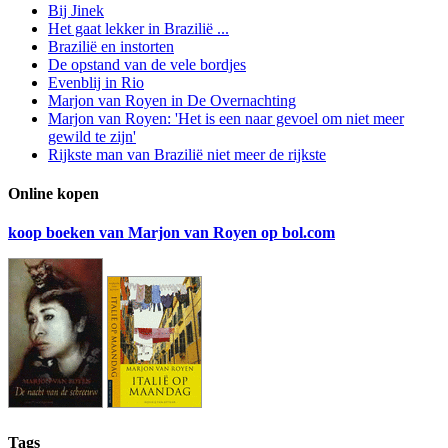
Bij Jinek
Het gaat lekker in Brazilië ...
Brazilië en instorten
De opstand van de vele bordjes
Evenblij in Rio
Marjon van Royen in De Overnachting
Marjon van Royen: 'Het is een naar gevoel om niet meer
gewild te zijn'
Rijkste man van Brazilië niet meer de rijkste
Online kopen
koop boeken van Marjon van Royen op bol.com
Tags