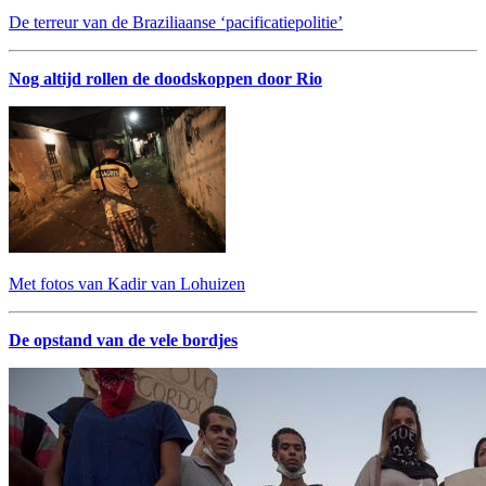
De terreur van de Braziliaanse ‘pacificatiepolitie’
Nog altijd rollen de doodskoppen door Rio
Met fotos van Kadir van Lohuizen
De opstand van de vele bordjes