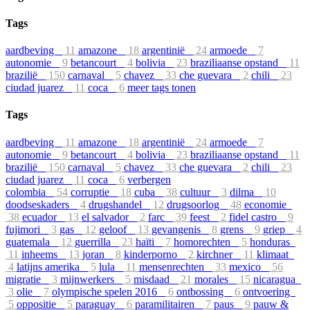
Tags
aardbeving
11
amazone
18
argentinië
24
armoede
7
autonomie
9
betancourt
4
bolivia
23
braziliaanse opstand
11
brazilië
150
carnaval
5
chavez
33
che guevara
2
chili
23
ciudad juarez
11
coca
6
meer tags tonen
Tags
aardbeving
11
amazone
18
argentinië
24
armoede
7
autonomie
9
betancourt
4
bolivia
23
braziliaanse opstand
11
brazilië
150
carnaval
5
chavez
33
che guevara
2
chili
23
ciudad juarez
11
coca
6
verbergen
colombia
54
corruptie
18
cuba
38
cultuur
3
dilma
10
doodseskaders
4
drugshandel
12
drugsoorlog
48
economie
38
ecuador
13
el salvador
2
farc
39
feest
2
fidel castro
9
fujimori
3
gas
12
geloof
13
gevangenis
8
grens
9
griep
4
guatemala
12
guerrilla
23
haïti
7
homorechten
5
honduras
11
inheems
13
joran
8
kinderporno
2
kirchner
11
klimaat
4
latijns amerika
5
lula
11
mensenrechten
33
mexico
56
migratie
3
mijnwerkers
5
misdaad
21
morales
15
nicaragua
3
olie
7
olympische spelen 2016
6
ontbossing
6
ontvoering
5
oppositie
5
paraguay
6
paramilitairen
7
paus
9
pauw &