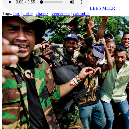
LEES MEER
Tags:
farc
|
uribe
|
chavez
|
venezuela
|
colombia