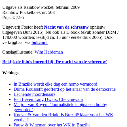
Uitgave als Rainbow Pocket: februari 2009
Rainbow Pocketboek nr: 508
Prijs: € 7.95
Uitgeverij Fosfor heeft
Nacht van de schreeuw
opnieuw
uitgegeven (Juni 2015). Nu ook als E-book (ePub zonder DRM /
178.000 woorden; leestijd ca. 15 uur / eerste druk 2005). Ook
verkrijgbaar via
bol.com
.
Omslagillustratie:
Wim Hardeman
Bekijk de foto's horend bij 'De nacht van de schreeuw'
Weblogs
In Brazilië wordt elke dag een homo vermoord
Dilma Rousseff: geofferd op het altaar van de democratie
Lachende moordenaars
Een Leven Lang Dwars: Che Guevara
Marjon van Royen: ‘Journalistiek is bijna een hobby
geworden’
Knevel & Van den Brink: Is Brazilië klaar voor het WK
voetbal?
Pauw & Witteman over het WK in Brazilië