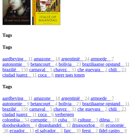
Tags
Tags
aardbeving
11
amazone
18
argentinië
24
armoede
7
autonomie
9
betancourt
4
bolivia
23
braziliaanse opstand
11
brazilië
150
carnaval
5
chavez
33
che guevara
2
chili
23
ciudad juarez
11
coca
6
meer tags tonen
Tags
aardbeving
11
amazone
18
argentinië
24
armoede
7
autonomie
9
betancourt
4
bolivia
23
braziliaanse opstand
11
brazilië
150
carnaval
5
chavez
33
che guevara
2
chili
23
ciudad juarez
11
coca
6
verbergen
colombia
54
corruptie
18
cuba
38
cultuur
3
dilma
10
doodseskaders
4
drugshandel
12
drugsoorlog
48
economie
38
ecuador
13
el salvador
2
farc
39
feest
2
fidel castro
9