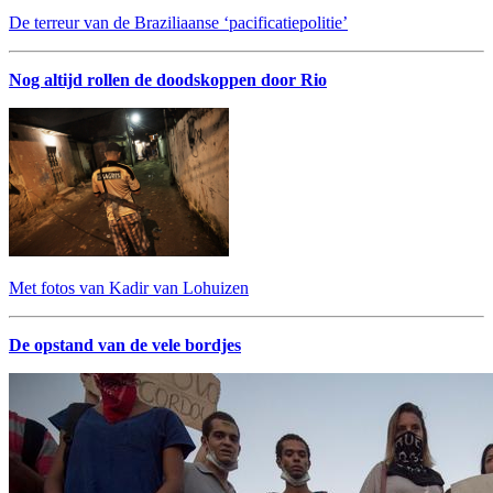
De terreur van de Braziliaanse ‘pacificatiepolitie’
Nog altijd rollen de doodskoppen door Rio
Met fotos van Kadir van Lohuizen
De opstand van de vele bordjes