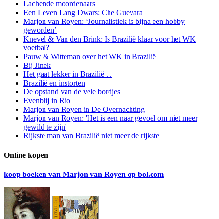
Lachende moordenaars
Een Leven Lang Dwars: Che Guevara
Marjon van Royen: ‘Journalistiek is bijna een hobby
geworden’
Knevel & Van den Brink: Is Brazilië klaar voor het WK
voetbal?
Pauw & Witteman over het WK in Brazilië
Bij Jinek
Het gaat lekker in Brazilië ...
Brazilië en instorten
De opstand van de vele bordjes
Evenblij in Rio
Marjon van Royen in De Overnachting
Marjon van Royen: 'Het is een naar gevoel om niet meer
gewild te zijn'
Rijkste man van Brazilië niet meer de rijkste
Online kopen
koop boeken van Marjon van Royen op bol.com