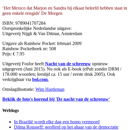
‘Het Mexico dat Marjon en Sandra bij elkaar beleefd hebben staat in
geen enkele reisgids' De Morgen
ISBN: 9789041707284
Oorspronkelijke Nederlandse uitgave:
Uitgeverij Nijgh & Van Ditmar, Amsterdam
Uitgave als Rainbow Pocket: februari 2009
Rainbow Pocketboek nr: 508
Prijs: € 7.95
Uitgeverij Fosfor heeft
Nacht van de schreeuw
opnieuw
uitgegeven (Juni 2015). Nu ook als E-book (ePub zonder DRM /
178.000 woorden; leestijd ca. 15 uur / eerste druk 2005). Ook
verkrijgbaar via
bol.com
.
Omslagillustratie:
Wim Hardeman
Bekijk de foto's horend bij 'De nacht van de schreeuw'
Weblogs
In Brazilië wordt elke dag een homo vermoord
Dilma Rousseff: geofferd op het altaar van de democratie