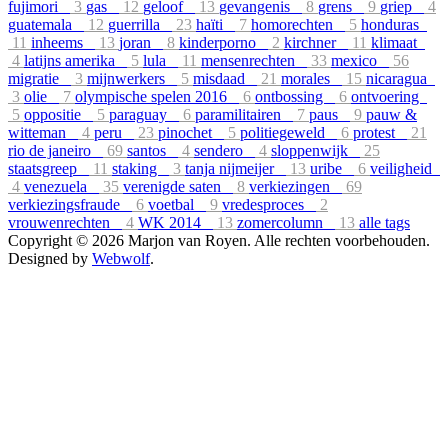
fujimori
3
gas
12
geloof
13
gevangenis
8
grens
9
griep
4
guatemala
12
guerrilla
23
haïti
7
homorechten
5
honduras
11
inheems
13
joran
8
kinderporno
2
kirchner
11
klimaat
4
latijns amerika
5
lula
11
mensenrechten
33
mexico
56
migratie
3
mijnwerkers
5
misdaad
21
morales
15
nicaragua
3
olie
7
olympische spelen 2016
6
ontbossing
6
ontvoering
5
oppositie
5
paraguay
6
paramilitairen
7
paus
9
pauw &
witteman
4
peru
23
pinochet
5
politiegeweld
6
protest
21
rio de janeiro
69
santos
4
sendero
4
sloppenwijk
25
staatsgreep
11
staking
3
tanja nijmeijer
13
uribe
6
veiligheid
4
venezuela
35
verenigde saten
8
verkiezingen
69
verkiezingsfraude
6
voetbal
9
vredesproces
2
vrouwenrechten
4
WK 2014
13
zomercolumn
13
alle tags
Copyright © 2026 Marjon van Royen. Alle rechten voorbehouden.
Designed by
Webwolf
.