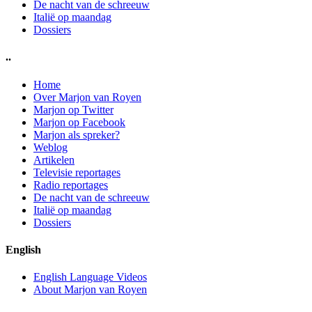
De nacht van de schreeuw
Italië op maandag
Dossiers
..
Home
Over Marjon van Royen
Marjon op Twitter
Marjon op Facebook
Marjon als spreker?
Weblog
Artikelen
Televisie reportages
Radio reportages
De nacht van de schreeuw
Italië op maandag
Dossiers
English
English Language Videos
About Marjon van Royen