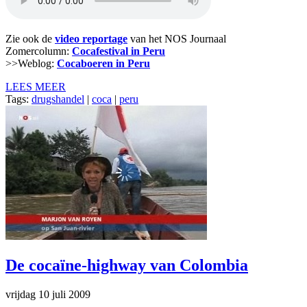
Zie ook de
video reportage
van het NOS Journaal
Zomercolumn:
Cocafestival in Peru
>>Weblog:
Cocaboeren in Peru
LEES MEER
Tags:
drugshandel
|
coca
|
peru
De cocaïne-highway van Colombia
vrijdag 10 juli 2009