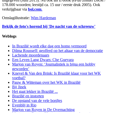
uitgegeven (Juni 2015). Nu ook als E-book (ePub zonder DRM /
178.000 woorden; leestijd ca. 15 uur / eerste druk 2005). Ook
verkrijgbaar via
bol.com
.
Omslagillustratie:
Wim Hardeman
Bekijk de foto's horend bij 'De nacht van de schreeuw'
Weblogs
In Brazilië wordt elke dag een homo vermoord
Dilma Rousseff: geofferd op het altaar van de democratie
Lachende moordenaars
Een Leven Lang Dwars: Che Guevara
Marjon van Royen: ‘Journalistiek is bijna een hobby
geworden’
Knevel & Van den Brink: Is Brazilië klaar voor het WK
voetbal?
Pauw & Witteman over het WK in Brazilië
Bij Jinek
Het gaat lekker in Brazilië ...
Brazilië en instorten
De opstand van de vele bordjes
Evenblij in Rio
Marjon van Royen in De Overnachting