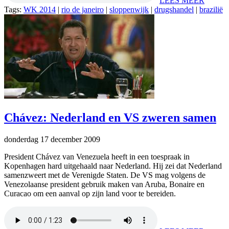
LEES MEER
Tags:
WK 2014
|
rio de janeiro
|
sloppenwijk
|
drugshandel
|
brazilië
Chávez: Nederland en VS zweren samen
donderdag 17 december 2009
President Chávez van Venezuela heeft in een toespraak in
Kopenhagen hard uitgehaald naar Nederland. Hij zei dat Nederland
samenzweert met de Verenigde Staten. De VS mag volgens de
Venezolaanse president gebruik maken van Aruba, Bonaire en
Curacao om een aanval op zijn land voor te bereiden.