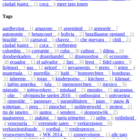
ciudad juarez
11
coca
6
meer tags tonen
Tags
aardbeving
11
amazone
18
argentinië
24
armoede
7
autonomie
9
betancourt
4
bolivia
23
braziliaanse opstand
11
brazilië
150
carnaval
5
chavez
33
che guevara
2
chili
23
ciudad juarez
11
coca
6
verbergen
colombia
54
corruptie
18
cuba
38
cultuur
3
dilma
10
doodseskaders
4
drugshandel
12
drugsoorlog
48
economie
38
ecuador
13
el salvador
2
farc
39
feest
2
fidel castro
9
fujimori
3
gas
12
geloof
13
gevangenis
8
grens
9
griep
4
guatemala
12
guerrilla
23
haïti
7
homorechten
5
honduras
11
inheems
13
joran
8
kinderporno
2
kirchner
11
klimaat
4
latijns amerika
5
lula
11
mensenrechten
33
mexico
56
migratie
3
mijnwerkers
5
misdaad
21
morales
15
nicaragua
3
olie
7
olympische spelen 2016
6
ontbossing
6
ontvoering
5
oppositie
5
paraguay
6
paramilitairen
7
paus
9
pauw &
witteman
4
peru
23
pinochet
5
politiegeweld
6
protest
21
rio de janeiro
69
santos
4
sendero
4
sloppenwijk
25
staatsgreep
11
staking
3
tanja nijmeijer
13
uribe
6
veiligheid
4
venezuela
35
verenigde saten
8
verkiezingen
69
verkiezingsfraude
6
voetbal
9
vredesproces
2
vrouwenrechten
4
WK 2014
13
zomercolumn
13
alle tags