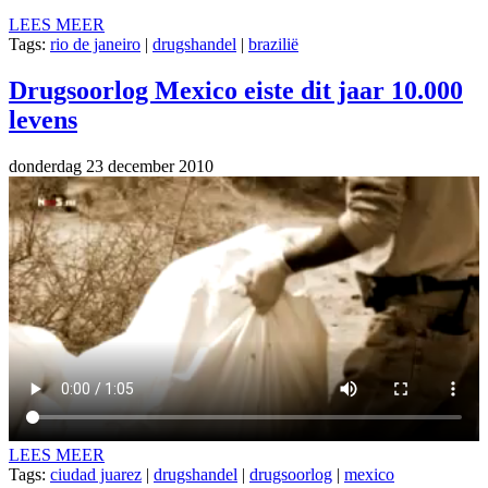
LEES MEER
Tags:
rio de janeiro
|
drugshandel
|
brazilië
Drugsoorlog Mexico eiste dit jaar 10.000
levens
donderdag 23 december 2010
LEES MEER
Tags:
ciudad juarez
|
drugshandel
|
drugsoorlog
|
mexico