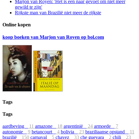
Marjon van Royen: 'Het is een naar gevoel om niet meer
gewild te zijn'
Rijkste man van Brazilië niet meer de rijkste
Online kopen
koop boeken van Marjon van Royen op bol.com
Tags
Tags
aardbeving
11
amazone
18
argentinië
24
armoede
7
autonomie
9
betancourt
4
bolivia
23
braziliaanse opstand
11
brazilië
150
carnaval
5
chavez
33
che guevara
2
chili
23