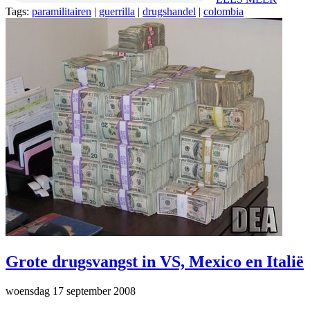
Tags:
paramilitairen
|
guerrilla
|
drugshandel
|
colombia
Grote drugsvangst in VS, Mexico en Italië
woensdag 17 september 2008