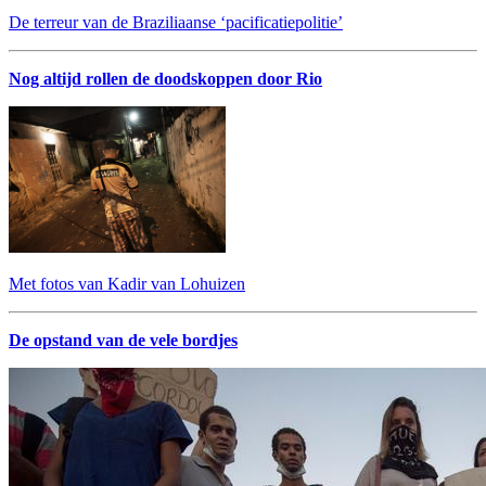
De terreur van de Braziliaanse ‘pacificatiepolitie’
Nog altijd rollen de doodskoppen door Rio
Met fotos van Kadir van Lohuizen
De opstand van de vele bordjes