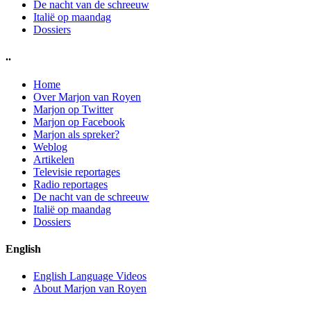
De nacht van de schreeuw
Italië op maandag
Dossiers
..
Home
Over Marjon van Royen
Marjon op Twitter
Marjon op Facebook
Marjon als spreker?
Weblog
Artikelen
Televisie reportages
Radio reportages
De nacht van de schreeuw
Italië op maandag
Dossiers
English
English Language Videos
About Marjon van Royen