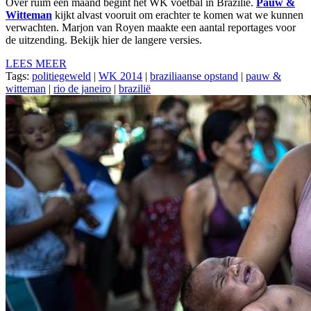
Over ruim een maand begint het WK voetbal in Brazilië.
Pauw &
Witteman
kijkt alvast vooruit om erachter te komen wat we kunnen
verwachten. Marjon van Royen maakte een aantal reportages voor
de uitzending. Bekijk hier de langere versies.
LEES MEER
Tags:
politiegeweld
|
WK 2014
|
braziliaanse opstand
|
pauw &
witteman
|
rio de janeiro
|
brazilië