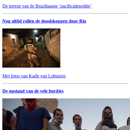
De terreur van de Braziliaanse ‘pacificatiepolitie’
Nog altijd rollen de doodskoppen door Rio
Met fotos van Kadir van Lohuizen
De opstand van de vele bordjes