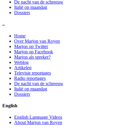
De nacht van de schreeuw
Italië op maandag
Dossiers
..
Home
Over Marjon van Royen
Marjon op Twitter
Marjon op Facebook
Marjon als spreker?
Weblog
Artikelen
Televisie reportages
Radio reportages
De nacht van de schreeuw
Italië op maandag
Dossiers
English
English Language Videos
About Marjon van Royen