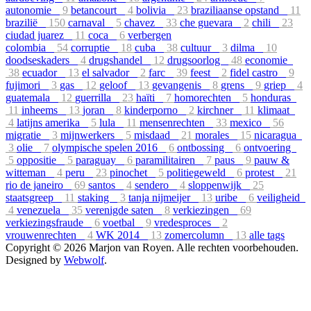
autonomie
9
betancourt
4
bolivia
23
braziliaanse opstand
11
brazilië
150
carnaval
5
chavez
33
che guevara
2
chili
23
ciudad juarez
11
coca
6
verbergen
colombia
54
corruptie
18
cuba
38
cultuur
3
dilma
10
doodseskaders
4
drugshandel
12
drugsoorlog
48
economie
38
ecuador
13
el salvador
2
farc
39
feest
2
fidel castro
9
fujimori
3
gas
12
geloof
13
gevangenis
8
grens
9
griep
4
guatemala
12
guerrilla
23
haïti
7
homorechten
5
honduras
11
inheems
13
joran
8
kinderporno
2
kirchner
11
klimaat
4
latijns amerika
5
lula
11
mensenrechten
33
mexico
56
migratie
3
mijnwerkers
5
misdaad
21
morales
15
nicaragua
3
olie
7
olympische spelen 2016
6
ontbossing
6
ontvoering
5
oppositie
5
paraguay
6
paramilitairen
7
paus
9
pauw &
witteman
4
peru
23
pinochet
5
politiegeweld
6
protest
21
rio de janeiro
69
santos
4
sendero
4
sloppenwijk
25
staatsgreep
11
staking
3
tanja nijmeijer
13
uribe
6
veiligheid
4
venezuela
35
verenigde saten
8
verkiezingen
69
verkiezingsfraude
6
voetbal
9
vredesproces
2
vrouwenrechten
4
WK 2014
13
zomercolumn
13
alle tags
Copyright © 2026 Marjon van Royen. Alle rechten voorbehouden.
Designed by
Webwolf
.