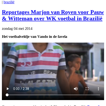
|
brazilië
Reportages Marjon van Royen voor Pauw
& Witteman over WK voetbal in Brazilië
zondag 04 mei 2014
Het voetbalveldje van Vando in de favela