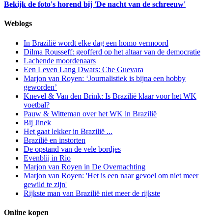
Bekijk de foto's horend bij 'De nacht van de schreeuw'
Weblogs
In Brazilië wordt elke dag een homo vermoord
Dilma Rousseff: geofferd op het altaar van de democratie
Lachende moordenaars
Een Leven Lang Dwars: Che Guevara
Marjon van Royen: ‘Journalistiek is bijna een hobby
geworden’
Knevel & Van den Brink: Is Brazilië klaar voor het WK
voetbal?
Pauw & Witteman over het WK in Brazilië
Bij Jinek
Het gaat lekker in Brazilië ...
Brazilië en instorten
De opstand van de vele bordjes
Evenblij in Rio
Marjon van Royen in De Overnachting
Marjon van Royen: 'Het is een naar gevoel om niet meer
gewild te zijn'
Rijkste man van Brazilië niet meer de rijkste
Online kopen