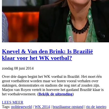
Knevel & Van den Brink: Is Brazilië
klaar voor het WK voetbal?
zondag 08 juni 2014
Over drie dagen begint het WK voetbal in Brazilië. Het moet één
groot voetbalfeest worden maar we horen vooral verhalen over
stakingen, demonstraties en stadions die nog niet af zouden zijn.
Marjon van Royen vertelt in hoeverre het gastland Brazilië klaar is
het voetbalevenement. (
Bekijk de uitzending
)
LEES MEER
Tags:
politiegeweld
|
WK 2014
|
braziliaanse opstand
|
rio de janeiro