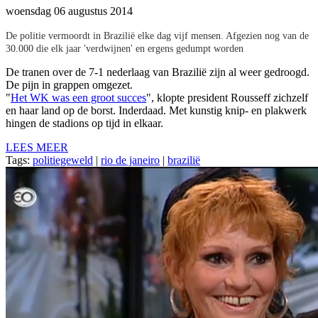
woensdag 06 augustus 2014
De politie vermoordt in Brazilië elke dag vijf mensen. Afgezien nog van de
30.000 die elk jaar 'verdwijnen' en ergens gedumpt worden
De tranen over de 7-1 nederlaag van Brazilië zijn al weer gedroogd.
De pijn in grappen omgezet.
"
Het WK was een groot succes
", klopte president Rousseff zichzelf
en haar land op de borst. Inderdaad. Met kunstig knip- en plakwerk
hingen de stadions op tijd in elkaar.
LEES MEER
Tags:
politiegeweld
|
rio de janeiro
|
brazilië