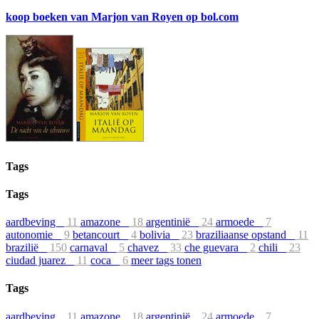
koop boeken van Marjon van Royen op bol.com
Tags
Tags
aardbeving
11
amazone
18
argentinië
24
armoede
7
autonomie
9
betancourt
4
bolivia
23
braziliaanse opstand
11
brazilië
150
carnaval
5
chavez
33
che guevara
2
chili
23
ciudad juarez
11
coca
6
meer tags tonen
Tags
aardbeving
11
amazone
18
argentinië
24
armoede
7