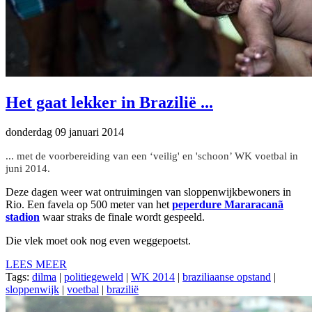
Het gaat lekker in Brazilië ...
donderdag 09 januari 2014
... met de voorbereiding van een ‘veilig' en 'schoon’ WK voetbal in
juni 2014.
Deze dagen weer wat ontruimingen van sloppenwijkbewoners in
Rio. Een favela op 500 meter van het
peperdure Mararacanã
stadion
waar straks de finale wordt gespeeld.
Die vlek moet ook nog even weggepoetst.
LEES MEER
Tags:
dilma
|
politiegeweld
|
WK 2014
|
braziliaanse opstand
|
sloppenwijk
|
voetbal
|
brazilië