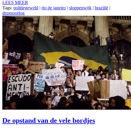
LEES MEER
Tags:
politiegeweld
|
rio de janeiro
|
sloppenwijk
|
brazilië
|
drugsoorlog
De opstand van de vele bordjes