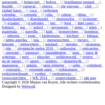
autonomie
9
betancourt
4
bolivia
23
braziliaanse opstand
11
brazilië
150
carnaval
5
chavez
33
che guevara
2
chili
23
ciudad juarez
11
coca
6
verbergen
colombia
54
corruptie
18
cuba
38
cultuur
3
dilma
10
doodseskaders
4
drugshandel
12
drugsoorlog
48
economie
38
ecuador
13
el salvador
2
farc
39
feest
2
fidel castro
9
fujimori
3
gas
12
geloof
13
gevangenis
8
grens
9
griep
4
guatemala
12
guerrilla
23
haïti
7
homorechten
5
honduras
11
inheems
13
joran
8
kinderporno
2
kirchner
11
klimaat
4
latijns amerika
5
lula
11
mensenrechten
33
mexico
56
migratie
3
mijnwerkers
5
misdaad
21
morales
15
nicaragua
3
olie
7
olympische spelen 2016
6
ontbossing
6
ontvoering
5
oppositie
5
paraguay
6
paramilitairen
7
paus
9
pauw &
witteman
4
peru
23
pinochet
5
politiegeweld
6
protest
21
rio de janeiro
69
santos
4
sendero
4
sloppenwijk
25
staatsgreep
11
staking
3
tanja nijmeijer
13
uribe
6
veiligheid
4
venezuela
35
verenigde saten
8
verkiezingen
69
verkiezingsfraude
6
voetbal
9
vredesproces
2
vrouwenrechten
4
WK 2014
13
zomercolumn
13
alle tags
Copyright © 2026 Marjon van Royen. Alle rechten voorbehouden.
Designed by
Webwolf
.