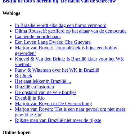
Bekijk de foto's horend bij 'De nacht van de schreeuw'
Weblogs
In Brazilië wordt elke dag een homo vermoord
Dilma Rousseff: geofferd op het altaar van de democratie
Lachende moordenaars
Een Leven Lang Dwars: Che Guevara
Marjon van Royen: ‘Journalistiek is bijna een hobby
geworden’
Knevel & Van den Brink: Is Brazilië klaar voor het WK
voetbal?
Pauw & Witteman over het WK in Brazilië
Bij Jinek
Het gaat lekker in Brazilië ...
Brazilië en instorten
De opstand van de vele bordjes
Evenblij in Rio
Marjon van Royen in De Overnachting
Marjon van Royen: 'Het is een naar gevoel om niet meer
gewild te zijn'
Rijkste man van Brazilië niet meer de rijkste
Online kopen