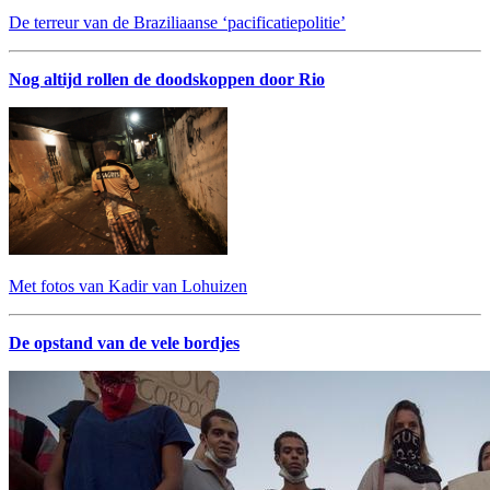
De terreur van de Braziliaanse ‘pacificatiepolitie’
Nog altijd rollen de doodskoppen door Rio
Met fotos van Kadir van Lohuizen
De opstand van de vele bordjes