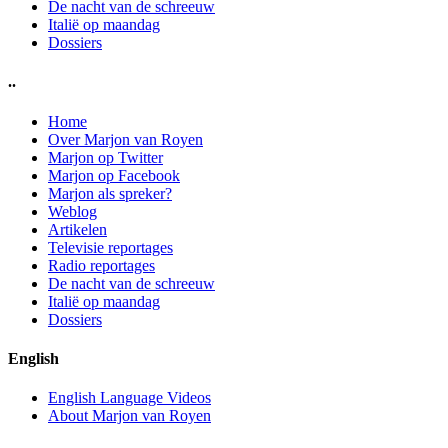
De nacht van de schreeuw
Italië op maandag
Dossiers
..
Home
Over Marjon van Royen
Marjon op Twitter
Marjon op Facebook
Marjon als spreker?
Weblog
Artikelen
Televisie reportages
Radio reportages
De nacht van de schreeuw
Italië op maandag
Dossiers
English
English Language Videos
About Marjon van Royen