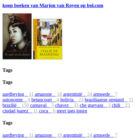
koop boeken van Marjon van Royen op bol.com
Tags
Tags
aardbeving
11
amazone
18
argentinië
24
armoede
7
autonomie
9
betancourt
4
bolivia
23
braziliaanse opstand
11
brazilië
150
carnaval
5
chavez
33
che guevara
2
chili
23
ciudad juarez
11
coca
6
meer tags tonen
Tags
aardbeving
11
amazone
18
argentinië
24
armoede
7