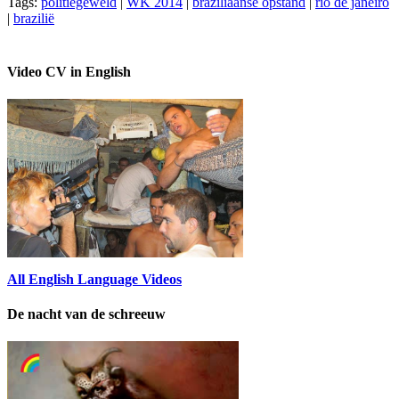
Tags:
politiegeweld
|
WK 2014
|
braziliaanse opstand
|
rio de janeiro
|
brazilië
Video CV in English
All English Language Videos
De nacht van de schreeuw