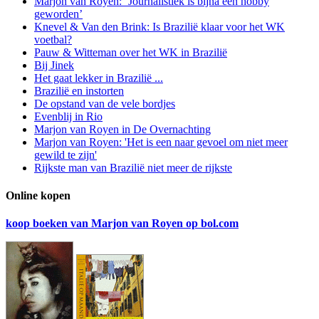
Marjon van Royen: ‘Journalistiek is bijna een hobby
geworden’
Knevel & Van den Brink: Is Brazilië klaar voor het WK
voetbal?
Pauw & Witteman over het WK in Brazilië
Bij Jinek
Het gaat lekker in Brazilië ...
Brazilië en instorten
De opstand van de vele bordjes
Evenblij in Rio
Marjon van Royen in De Overnachting
Marjon van Royen: 'Het is een naar gevoel om niet meer
gewild te zijn'
Rijkste man van Brazilië niet meer de rijkste
Online kopen
koop boeken van Marjon van Royen op bol.com