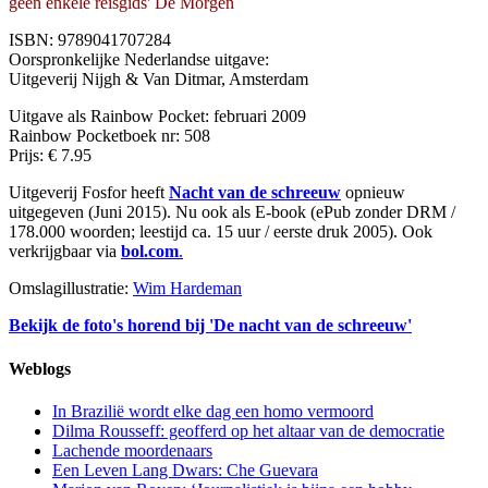
geen enkele reisgids' De Morgen
ISBN: 9789041707284
Oorspronkelijke Nederlandse uitgave:
Uitgeverij Nijgh & Van Ditmar, Amsterdam
Uitgave als Rainbow Pocket: februari 2009
Rainbow Pocketboek nr: 508
Prijs: € 7.95
Uitgeverij Fosfor heeft
Nacht van de schreeuw
opnieuw
uitgegeven (Juni 2015). Nu ook als E-book (ePub zonder DRM /
178.000 woorden; leestijd ca. 15 uur / eerste druk 2005). Ook
verkrijgbaar via
bol.com
.
Omslagillustratie:
Wim Hardeman
Bekijk de foto's horend bij 'De nacht van de schreeuw'
Weblogs
In Brazilië wordt elke dag een homo vermoord
Dilma Rousseff: geofferd op het altaar van de democratie
Lachende moordenaars
Een Leven Lang Dwars: Che Guevara