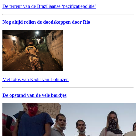
De terreur van de Braziliaanse ‘pacificatiepolitie’
Nog altijd rollen de doodskoppen door Rio
Met fotos van Kadir van Lohuizen
De opstand van de vele bordjes