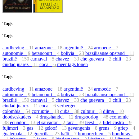
Tags
Tags
aardbeving
11
amazone
18
argentinië
24
armoede
7
autonomie
9
betancourt
4
bolivia
23
braziliaanse opstand
11
brazilië
150
carnaval
5
chavez
33
che guevara
2
chili
23
ciudad juarez
11
coca
6
meer tags tonen
Tags
aardbeving
11
amazone
18
argentinië
24
armoede
7
autonomie
9
betancourt
4
bolivia
23
braziliaanse opstand
11
brazilië
150
carnaval
5
chavez
33
che guevara
2
chili
23
ciudad juarez
11
coca
6
verbergen
colombia
54
corruptie
18
cuba
38
cultuur
3
dilma
10
doodseskaders
4
drugshandel
12
drugsoorlog
48
economie
38
ecuador
13
el salvador
2
farc
39
feest
2
fidel castro
9
fujimori
3
gas
12
geloof
13
gevangenis
8
grens
9
griep
4
guatemala
12
guerrilla
23
haïti
7
homorechten
5
honduras