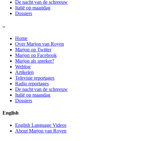
De nacht van de schreeuw
Italië op maandag
Dossiers
..
Home
Over Marjon van Royen
Marjon op Twitter
Marjon op Facebook
Marjon als spreker?
Weblog
Artikelen
Televisie reportages
Radio reportages
De nacht van de schreeuw
Italië op maandag
Dossiers
English
English Language Videos
About Marjon van Royen