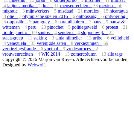
11
inheems
13
joran
8
kinderporno
2
kirchner
11
klimaat
4
latijns amerika
5
lula
11
mensenrechten
33
mexico
56
migratie
3
mijnwerkers
5
misdaad
21
morales
15
nicaragua
3
olie
7
olympische spelen 2016
6
ontbossing
6
ontvoering
5
oppositie
5
paraguay
6
paramilitairen
7
paus
9
pauw &
witteman
4
peru
23
pinochet
5
politiegeweld
6
protest
21
rio de janeiro
69
santos
4
sendero
4
sloppenwijk
25
staatsgreep
11
staking
3
tanja nijmeijer
13
uribe
6
veiligheid
4
venezuela
35
verenigde saten
8
verkiezingen
69
verkiezingsfraude
6
voetbal
9
vredesproces
2
vrouwenrechten
4
WK 2014
13
zomercolumn
13
alle tags
Copyright © 2026 Marjon van Royen. Alle rechten voorbehouden.
Designed by
Webwolf
.