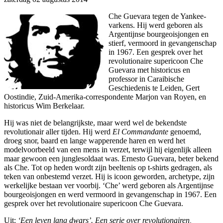
Che Guevara tegen de Yankee-
varkens. Hij werd geboren als
Argentijnse bourgeoisjongen en
stierf, vermoord in gevangenschap
in 1967. Een gesprek over het
revolutionaire supericoon Che
Guevara met historicus en
professor in Caraibische
Geschiedenis te Leiden, Gert
Oostindie, Zuid-Amerika-correspondente Marjon van Royen, en
historicus Wim Berkelaar.
Hij was niet de belangrijkste, maar werd wel de bekendste
revolutionair aller tijden. Hij werd
El Commandante
genoemd,
droeg snor, baard en lange wapperende haren en werd het
modelvoorbeeld van een mens in verzet, terwijl hij eigenlijk alleen
maar gewoon een junglesoldaat was. Ernesto Guevara, beter bekend
als Che. Tot op heden wordt zijn beeltenis op t-shirts gedragen, als
teken van onbestemd verzet. Hij is icoon geworden, archetype, zijn
werkelijke bestaan ver voorbij. ‘Che’ werd geboren als Argentijnse
bourgeoisjongen en werd vermoord in gevangenschap in 1967. Een
gesprek over het revolutionaire supericoon Che Guevara.
Uit:
‘Een leven lang dwars’. Een serie over revolutionairen,