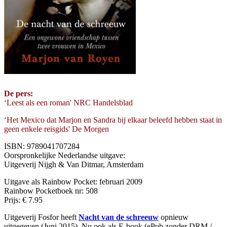
De pers:
‘Leest als een roman' NRC Handelsblad
‘Het Mexico dat Marjon en Sandra bij elkaar beleefd hebben staat in
geen enkele reisgids' De Morgen
ISBN: 9789041707284
Oorspronkelijke Nederlandse uitgave:
Uitgeverij Nijgh & Van Ditmar, Amsterdam
Uitgave als Rainbow Pocket: februari 2009
Rainbow Pocketboek nr: 508
Prijs: € 7.95
Uitgeverij Fosfor heeft
Nacht van de schreeuw
opnieuw
uitgegeven (Juni 2015). Nu ook als E-book (ePub zonder DRM /