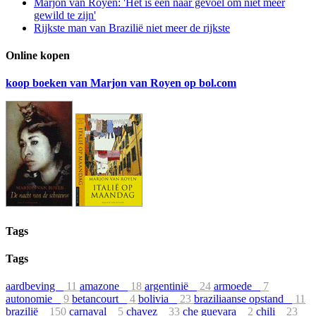
Marjon van Royen: 'Het is een naar gevoel om niet meer
gewild te zijn'
Rijkste man van Brazilië niet meer de rijkste
Online kopen
koop boeken van Marjon van Royen op bol.com
Tags
Tags
aardbeving
11
amazone
18
argentinië
24
armoede
7
autonomie
9
betancourt
4
bolivia
23
braziliaanse opstand
11
brazilië
150
carnaval
5
chavez
33
che guevara
2
chili
23