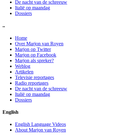
De nacht van de schreeuw
Italië op maandag
Dossiers
..
Home
Over Marjon van Royen
Marjon op Twitter
Marjon op Facebook
Marjon als spreker?
Weblog
Artikelen
Televisie reportages
Radio reportages
De nacht van de schreeuw
Italië op maandag
Dossiers
English
English Language Videos
About Marjon van Royen