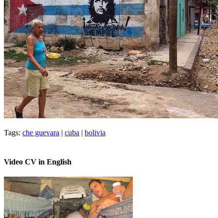
Tags:
che guevara
|
cuba
|
bolivia
Video CV in English