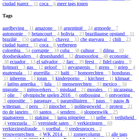
ciudad juarez
11
coca
6
meer tags tonen
Tags
aardbeving
11
amazone
18
argentinië
24
armoede
7
autonomie
9
betancourt
4
bolivia
23
braziliaanse opstand
11
brazilië
150
carnaval
5
chavez
33
che guevara
2
chili
23
ciudad juarez
11
coca
6
verbergen
colombia
54
corruptie
18
cuba
38
cultuur
3
dilma
10
doodseskaders
4
drugshandel
12
drugsoorlog
48
economie
38
ecuador
13
el salvador
2
farc
39
feest
2
fidel castro
9
fujimori
3
gas
12
geloof
13
gevangenis
8
grens
9
griep
4
guatemala
12
guerrilla
23
haïti
7
homorechten
5
honduras
11
inheems
13
joran
8
kinderporno
2
kirchner
11
klimaat
4
latijns amerika
5
lula
11
mensenrechten
33
mexico
56
migratie
3
mijnwerkers
5
misdaad
21
morales
15
nicaragua
3
olie
7
olympische spelen 2016
6
ontbossing
6
ontvoering
5
oppositie
5
paraguay
6
paramilitairen
7
paus
9
pauw &
witteman
4
peru
23
pinochet
5
politiegeweld
6
protest
21
rio de janeiro
69
santos
4
sendero
4
sloppenwijk
25
staatsgreep
11
staking
3
tanja nijmeijer
13
uribe
6
veiligheid
4
venezuela
35
verenigde saten
8
verkiezingen
69
verkiezingsfraude
6
voetbal
9
vredesproces
2
vrouwenrechten
4
WK 2014
13
zomercolumn
13
alle tags