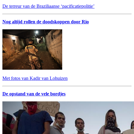
De terreur van de Braziliaanse ‘pacificatiepolitie’
Nog altijd rollen de doodskoppen door Rio
Met fotos van Kadir van Lohuizen
De opstand van de vele bordjes