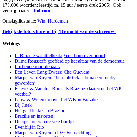
178.000 woorden; leestijd ca. 15 uur / eerste druk 2005). Ook
verkrijgbaar via
bol.com
.
Omslagillustratie:
Wim Hardeman
Bekijk de foto's horend bij 'De nacht van de schreeuw'
Weblogs
In Brazilië wordt elke dag een homo vermoord
Dilma Rousseff: geofferd op het altaar van de democratie
Lachende moordenaars
Een Leven Lang Dwars: Che Guevara
Marjon van Royen: ‘Journalistiek is bijna een hobby
geworden’
Knevel & Van den Brink: Is Brazilië klaar voor het WK
voetbal?
Pauw & Witteman over het WK in Brazilië
Bij Jinek
Het gaat lekker in Brazilië ...
Brazilië en instorten
De opstand van de vele bordjes
Evenblij in Rio
Marjon van Royen in De Overnachting