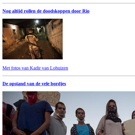
Nog altijd rollen de doodskoppen door Rio
Met fotos van Kadir van Lohuizen
De opstand van de vele bordjes