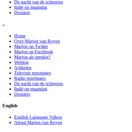
De nacht van de schreeuw
Italië op maandag
Dossiers
..
Home
Over Marjon van Royen
Marjon op Twitter
Marjon op Facebook
Marjon als spreker?
Weblog
Artikelen
Televisie reportages
Radio reportages
De nacht van de schreeuw
Italië op maandag
Dossiers
English
English Language Videos
About Marjon van Royen