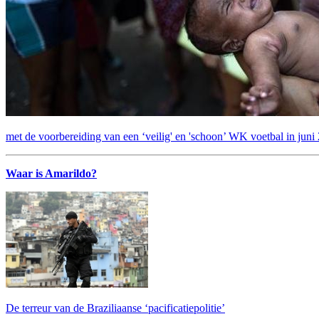
met de voorbereiding van een ‘veilig' en 'schoon’ WK voetbal in juni
Waar is Amarildo?
De terreur van de Braziliaanse ‘pacificatiepolitie’