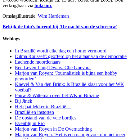
verkrijgbaar via
bol.com
.
Omslagillustratie:
Wim Hardeman
Bekijk de foto's horend bij 'De nacht van de schreeuw'
Weblogs
In Brazilië wordt elke dag een homo vermoord
Dilma Rousseff: geofferd op het altaar van de democratie
Lachende moordenaars
Een Leven Lang Dwars: Che Guevara
Marjon van Royen: ‘Journalistiek is bijna een hobby
geworden’
Knevel & Van den Brink: Is Brazilië klaar voor het WK
voetbal?
Pauw & Witteman over het WK in Brazilië
Bij Jinek
Het gaat lekker in Brazilië ...
Brazilië en instorten
De opstand van de vele bordjes
Evenblij in Rio
Marjon van Royen in De Overnachting
Marjon van Royen: 'Het is een naar gevoel om niet meer