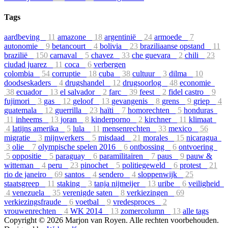
Tags
aardbeving
11
amazone
18
argentinië
24
armoede
7
autonomie
9
betancourt
4
bolivia
23
braziliaanse opstand
11
brazilië
150
carnaval
5
chavez
33
che guevara
2
chili
23
ciudad juarez
11
coca
6
verbergen
colombia
54
corruptie
18
cuba
38
cultuur
3
dilma
10
doodseskaders
4
drugshandel
12
drugsoorlog
48
economie
38
ecuador
13
el salvador
2
farc
39
feest
2
fidel castro
9
fujimori
3
gas
12
geloof
13
gevangenis
8
grens
9
griep
4
guatemala
12
guerrilla
23
haïti
7
homorechten
5
honduras
11
inheems
13
joran
8
kinderporno
2
kirchner
11
klimaat
4
latijns amerika
5
lula
11
mensenrechten
33
mexico
56
migratie
3
mijnwerkers
5
misdaad
21
morales
15
nicaragua
3
olie
7
olympische spelen 2016
6
ontbossing
6
ontvoering
5
oppositie
5
paraguay
6
paramilitairen
7
paus
9
pauw &
witteman
4
peru
23
pinochet
5
politiegeweld
6
protest
21
rio de janeiro
69
santos
4
sendero
4
sloppenwijk
25
staatsgreep
11
staking
3
tanja nijmeijer
13
uribe
6
veiligheid
4
venezuela
35
verenigde saten
8
verkiezingen
69
verkiezingsfraude
6
voetbal
9
vredesproces
2
vrouwenrechten
4
WK 2014
13
zomercolumn
13
alle tags
Copyright © 2026 Marjon van Royen. Alle rechten voorbehouden.