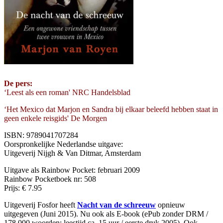
De pers:
‘Leest als een roman' NRC Handelsblad
‘Het Mexico dat Marjon en Sandra bij elkaar beleefd hebben staat in
geen enkele reisgids' De Morgen
ISBN: 9789041707284
Oorspronkelijke Nederlandse uitgave:
Uitgeverij Nijgh & Van Ditmar, Amsterdam
Uitgave als Rainbow Pocket: februari 2009
Rainbow Pocketboek nr: 508
Prijs: € 7.95
Uitgeverij Fosfor heeft
Nacht van de schreeuw
opnieuw
uitgegeven (Juni 2015). Nu ook als E-book (ePub zonder DRM /
178.000 woorden; leestijd ca. 15 uur / eerste druk 2005). Ook