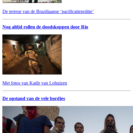
De terreur van de Braziliaanse ‘pacificatiepolitie’
Nog altijd rollen de doodskoppen door Rio
Met fotos van Kadir van Lohuizen
De opstand van de vele bordjes