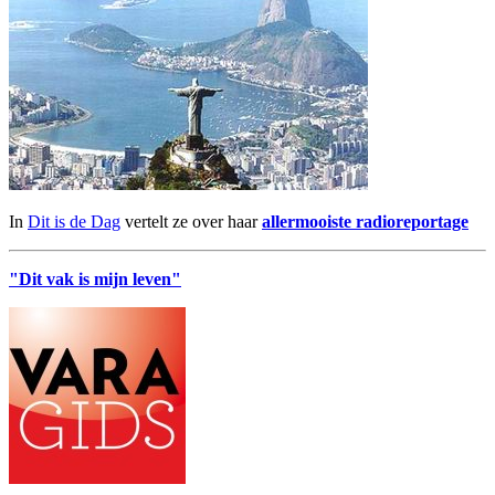
In
Dit is de Dag
vertelt ze over haar
allermooiste radioreportage
"Dit vak is mijn leven"