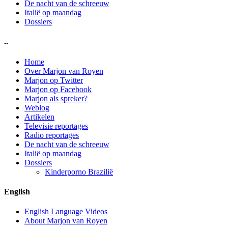
De nacht van de schreeuw
Italië op maandag
Dossiers
..
Home
Over Marjon van Royen
Marjon op Twitter
Marjon op Facebook
Marjon als spreker?
Weblog
Artikelen
Televisie reportages
Radio reportages
De nacht van de schreeuw
Italië op maandag
Dossiers
Kinderporno Brazilië
English
English Language Videos
About Marjon van Royen