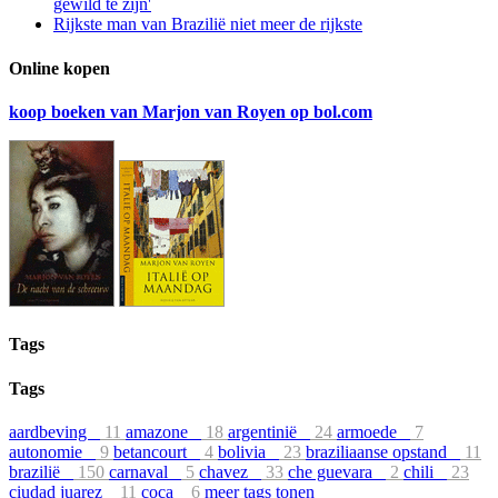
gewild te zijn'
Rijkste man van Brazilië niet meer de rijkste
Online kopen
koop boeken van Marjon van Royen op bol.com
Tags
Tags
aardbeving
11
amazone
18
argentinië
24
armoede
7
autonomie
9
betancourt
4
bolivia
23
braziliaanse opstand
11
brazilië
150
carnaval
5
chavez
33
che guevara
2
chili
23
ciudad juarez
11
coca
6
meer tags tonen