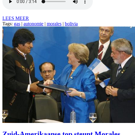
LEES MEER
Tags:
gas
|
autonomie
|
morales
|
bolivia
Zuid-Amerikaanse top steunt Morales