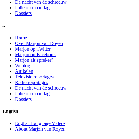
De nacht van de schreeuw
Italië op maandag
Dossiers
..
Home
Over Marjon van Royen
Marjon op Twitter
Marjon op Facebook
Marjon als spreker?
Weblog
Artikelen
Televisie reportages
Radio reportages
De nacht van de schreeuw
Italië op maandag
Dossiers
English
English Language Videos
About Marjon van Royen