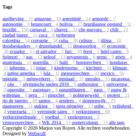
Tags
aardbeving
11
amazone
18
argentinië
24
armoede
7
autonomie
9
betancourt
4
bolivia
23
braziliaanse opstand
11
brazilië
150
carnaval
5
chavez
33
che guevara
2
chili
23
ciudad juarez
11
coca
6
verbergen
colombia
54
corruptie
18
cuba
38
cultuur
3
dilma
10
doodseskaders
4
drugshandel
12
drugsoorlog
48
economie
38
ecuador
13
el salvador
2
farc
39
feest
2
fidel castro
9
fujimori
3
gas
12
geloof
13
gevangenis
8
grens
9
griep
4
guatemala
12
guerrilla
23
haïti
7
homorechten
5
honduras
11
inheems
13
joran
8
kinderporno
2
kirchner
11
klimaat
4
latijns amerika
5
lula
11
mensenrechten
33
mexico
56
migratie
3
mijnwerkers
5
misdaad
21
morales
15
nicaragua
3
olie
7
olympische spelen 2016
6
ontbossing
6
ontvoering
5
oppositie
5
paraguay
6
paramilitairen
7
paus
9
pauw &
witteman
4
peru
23
pinochet
5
politiegeweld
6
protest
21
rio de janeiro
69
santos
4
sendero
4
sloppenwijk
25
staatsgreep
11
staking
3
tanja nijmeijer
13
uribe
6
veiligheid
4
venezuela
35
verenigde saten
8
verkiezingen
69
verkiezingsfraude
6
voetbal
9
vredesproces
2
vrouwenrechten
4
WK 2014
13
zomercolumn
13
alle tags
Copyright © 2026 Marjon van Royen. Alle rechten voorbehouden.
Designed by
Webwolf
.