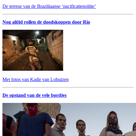
De terreur van de Braziliaanse ‘pacificatiepolitie’
Nog altijd rollen de doodskoppen door Rio
Met fotos van Kadir van Lohuizen
De opstand van de vele bordjes