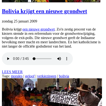
Bolivia krijgt een nieuwe grondwet
zondag 25 januari 2009
Bolivia krijgt
een nieuwe grondwet
. Zo'n zestig procent van de
kiezers stemde in een referendum voor de grondwetswijziging,
volgens de exit-polls. Die nieuwe grondwet geeft de Indiaanse
bevolking meer macht en meer landrechten. En het katholicisme is
niet langer de officiële godsdienst van het land.
LEES MEER
Tags:
morales
|
geloof
|
verkiezingen
|
bolivia