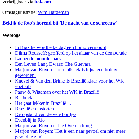
verkrijgbaar via
bol.com
.
Omslagillustratie:
Wim Hardeman
Bekijk de foto's horend bij 'De nacht van de schreeuw'
Weblogs
In Brazilië wordt elke dag een homo vermoord
Dilma Rousseff: geofferd op het altaar van de democratie
Lachende moordenaars
Een Leven Lang Dwars: Che Guevara
Marjon van Royen: ‘Journalistiek is bijna een hobby
geworden’
Knevel & Van den Brink: Is Brazilië klaar voor het WK
voetbal?
Pauw & Witteman over het WK in Brazilië
Bij Jinek
Het gaat lekker in Brazilië ...
Brazilië en instorten
De opstand van de vele bordjes
Evenblij in Rio
Marjon van Royen in De Overnachting
Marjon van Royen: 'Het is een naar gevoel om niet meer
gewild te zijn'