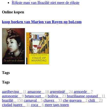
Rijkste man van Brazilië niet meer de rijkste
Online kopen
koop boeken van Marjon van Royen op bol.com
Tags
Tags
aardbeving
11
amazone
18
argentinië
24
armoede
7
autonomie
9
betancourt
4
bolivia
23
braziliaanse opstand
11
brazilië
150
carnaval
5
chavez
33
che guevara
2
chili
23
ciudad juarez
11
coca
6
meer tags tonen