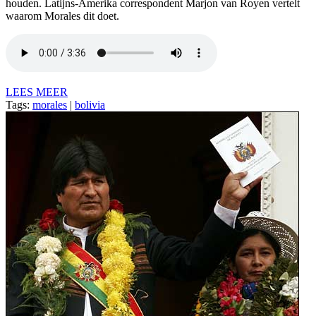
houden. Latijns-Amerika correspondent Marjon van Royen vertelt
waarom Morales dit doet.
LEES MEER
Tags:
morales
|
bolivia