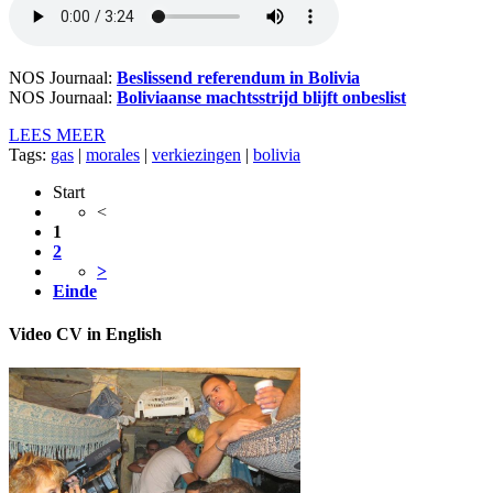
NOS Journaal:
Beslissend referendum in Bolivia
NOS Journaal:
Boliviaanse machtsstrijd blijft onbeslist
LEES MEER
Tags:
gas
|
morales
|
verkiezingen
|
bolivia
Start
<
1
2
>
Einde
Video CV in English