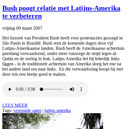
Bush poogt relatie met Latijns-Amerika
te verbeteren
vrijdag 09 maart 2007
Het bezoek van President Bush heeft voor protestacties gezorgd in
São Paolo in Brazilië. Bush reist de komende dagen door vijf
Latijns-Amerikaanse landen. Bush heeft de Amerikaanse achtertuin
jarenlang verwaarloosd, onder meer vanwege de strijd tegen al-
Qaida en de oorlog in Irak. Latijns Amerika liet hij letterlijk links
liggen - in de traditionele achtertuin van Amerika sloeg het ene na
het andere land om naar links. En die verwaarlozing hoopt hij met
deze reis een beetje goed te maken.
LEES MEER
Tags:
verenigde saten
|
latijns amerika