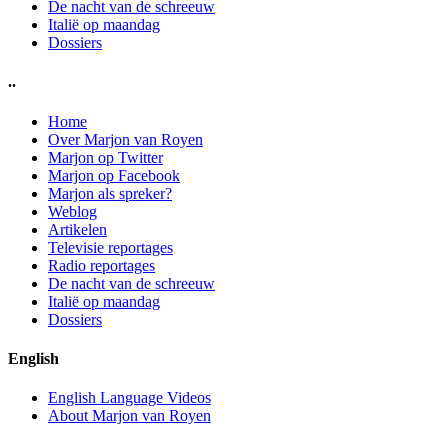
De nacht van de schreeuw
Italië op maandag
Dossiers
..
Home
Over Marjon van Royen
Marjon op Twitter
Marjon op Facebook
Marjon als spreker?
Weblog
Artikelen
Televisie reportages
Radio reportages
De nacht van de schreeuw
Italië op maandag
Dossiers
English
English Language Videos
About Marjon van Royen