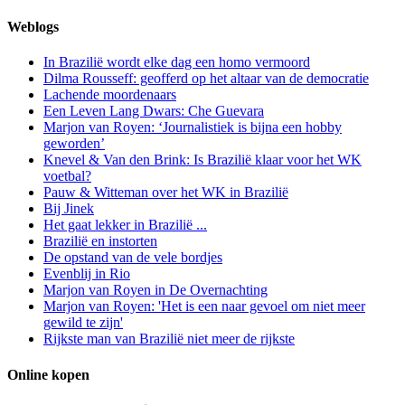
Weblogs
In Brazilië wordt elke dag een homo vermoord
Dilma Rousseff: geofferd op het altaar van de democratie
Lachende moordenaars
Een Leven Lang Dwars: Che Guevara
Marjon van Royen: ‘Journalistiek is bijna een hobby
geworden’
Knevel & Van den Brink: Is Brazilië klaar voor het WK
voetbal?
Pauw & Witteman over het WK in Brazilië
Bij Jinek
Het gaat lekker in Brazilië ...
Brazilië en instorten
De opstand van de vele bordjes
Evenblij in Rio
Marjon van Royen in De Overnachting
Marjon van Royen: 'Het is een naar gevoel om niet meer
gewild te zijn'
Rijkste man van Brazilië niet meer de rijkste
Online kopen