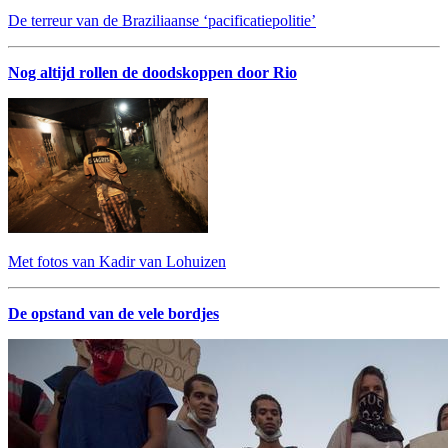
De terreur van de Braziliaanse ‘pacificatiepolitie’
Nog altijd rollen de doodskoppen door Rio
Met fotos van Kadir van Lohuizen
De opstand van de vele bordjes