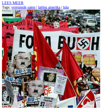
LEES MEER
Tags:
verenigde saten
|
latijns amerika
|
lula