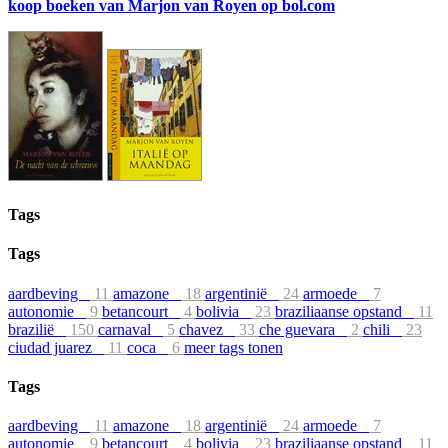
koop boeken van Marjon van Royen op bol.com
Tags
Tags
aardbeving
11
amazone
18
argentinië
24
armoede
7
autonomie
9
betancourt
4
bolivia
23
braziliaanse opstand
11
brazilië
150
carnaval
5
chavez
33
che guevara
2
chili
23
ciudad juarez
11
coca
6
meer tags tonen
Tags
aardbeving
11
amazone
18
argentinië
24
armoede
7
autonomie
9
betancourt
4
bolivia
23
braziliaanse opstand
11