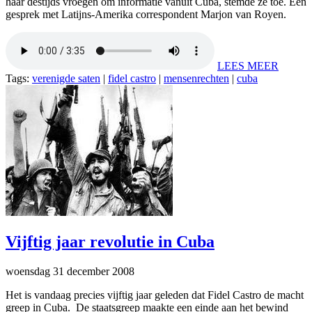
haar destijds vroegen om informatie vanuit Cuba, stemde ze toe. Een
gesprek met Latijns-Amerika correspondent Marjon van Royen.
LEES MEER
Tags:
verenigde saten
|
fidel castro
|
mensenrechten
|
cuba
Vijftig jaar revolutie in Cuba
woensdag 31 december 2008
Het is vandaag precies vijftig jaar geleden dat Fidel Castro de macht
greep in Cuba. De staatsgreep maakte een einde aan het bewind