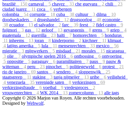
brazilië
150
carnaval
5
chavez
33
che guevara
2
chili
23
ciudad juarez
11
coca
6
verbergen
colombia
54
corruptie
18
cuba
38
cultuur
3
dilma
10
doodseskaders
4
drugshandel
12
drugsoorlog
48
economie
38
ecuador
13
el salvador
2
farc
39
feest
2
fidel castro
9
fujimori
3
gas
12
geloof
13
gevangenis
8
grens
9
griep
4
guatemala
12
guerrilla
23
haïti
7
homorechten
5
honduras
11
inheems
13
joran
8
kinderporno
2
kirchner
11
klimaat
4
latijns amerika
5
lula
11
mensenrechten
33
mexico
56
migratie
3
mijnwerkers
5
misdaad
21
morales
15
nicaragua
3
olie
7
olympische spelen 2016
6
ontbossing
6
ontvoering
5
oppositie
5
paraguay
6
paramilitairen
7
paus
9
pauw &
witteman
4
peru
23
pinochet
5
politiegeweld
6
protest
21
rio de janeiro
69
santos
4
sendero
4
sloppenwijk
25
staatsgreep
11
staking
3
tanja nijmeijer
13
uribe
6
veiligheid
4
venezuela
35
verenigde saten
8
verkiezingen
69
verkiezingsfraude
6
voetbal
9
vredesproces
2
vrouwenrechten
4
WK 2014
13
zomercolumn
13
alle tags
Copyright © 2026 Marjon van Royen. Alle rechten voorbehouden.
Designed by
Webwolf
.