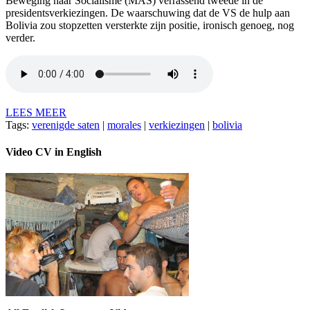
Beweging naar Socialisme (MAS) verrassend tweede in de
presidentsverkiezingen. De waarschuwing dat de VS de hulp aan
Bolivia zou stopzetten versterkte zijn positie, ironisch genoeg, nog
verder.
LEES MEER
Tags:
verenigde saten
|
morales
|
verkiezingen
|
bolivia
Video CV in English