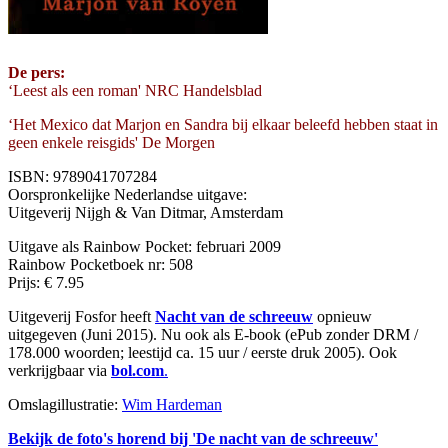
De pers:
‘Leest als een roman' NRC Handelsblad
‘Het Mexico dat Marjon en Sandra bij elkaar beleefd hebben staat in
geen enkele reisgids' De Morgen
ISBN: 9789041707284
Oorspronkelijke Nederlandse uitgave:
Uitgeverij Nijgh & Van Ditmar, Amsterdam
Uitgave als Rainbow Pocket: februari 2009
Rainbow Pocketboek nr: 508
Prijs: € 7.95
Uitgeverij Fosfor heeft
Nacht van de schreeuw
opnieuw
uitgegeven (Juni 2015). Nu ook als E-book (ePub zonder DRM /
178.000 woorden; leestijd ca. 15 uur / eerste druk 2005). Ook
verkrijgbaar via
bol.com
.
Omslagillustratie:
Wim Hardeman
Bekijk de foto's horend bij 'De nacht van de schreeuw'