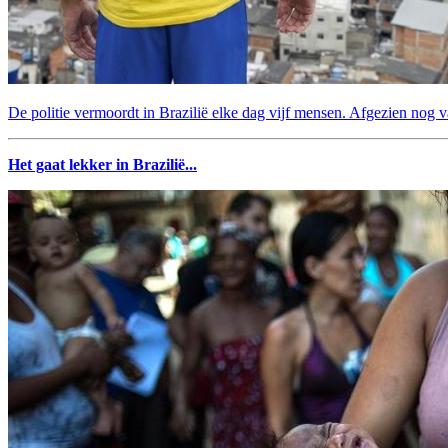
De politie vermoordt in Brazilië elke dag vijf mensen. Afgezien nog v
Het gaat lekker in Brazilië...