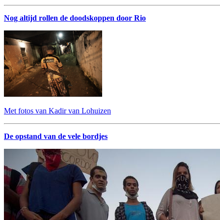
Nog altijd rollen de doodskoppen door Rio
Met fotos van Kadir van Lohuizen
De opstand van de vele bordjes