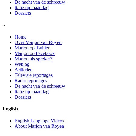
De nacht van de schreeuw
Italië op maandag
Dossiers
..
Home
Over Marjon van Royen
Marjon op Twitter
Marjon op Facebook
Marjon als spreker?
Weblog
Artikelen
Televisie reportages
Radio reportages
De nacht van de schreeuw
Italië op maandag
Dossiers
English
English Language Videos
About Marjon van Royen