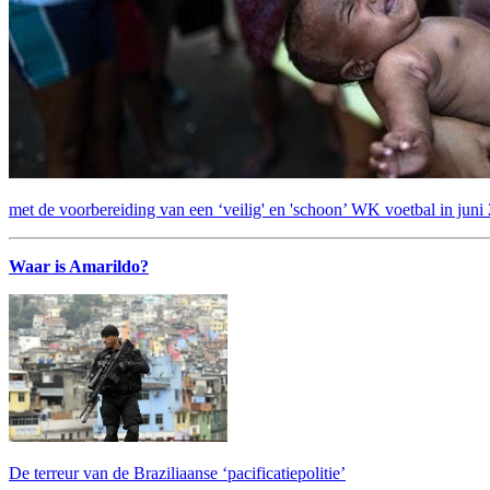
met de voorbereiding van een ‘veilig' en 'schoon’ WK voetbal in juni
Waar is Amarildo?
De terreur van de Braziliaanse ‘pacificatiepolitie’