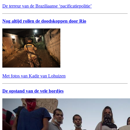
De terreur van de Braziliaanse ‘pacificatiepolitie’
Nog altijd rollen de doodskoppen door Rio
Met fotos van Kadir van Lohuizen
De opstand van de vele bordjes