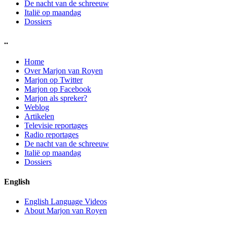
De nacht van de schreeuw
Italië op maandag
Dossiers
..
Home
Over Marjon van Royen
Marjon op Twitter
Marjon op Facebook
Marjon als spreker?
Weblog
Artikelen
Televisie reportages
Radio reportages
De nacht van de schreeuw
Italië op maandag
Dossiers
English
English Language Videos
About Marjon van Royen