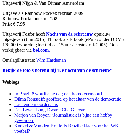
Uitgeverij Nijgh & Van Ditmar, Amsterdam
Uitgave als Rainbow Pocket: februari 2009
Rainbow Pocketboek nr: 508
Prijs: € 7.95
Uitgeverij Fosfor heeft
Nacht van de schreeuw
opnieuw
uitgegeven (Juni 2015). Nu ook als E-book (ePub zonder DRM /
178.000 woorden; leestijd ca. 15 uur / eerste druk 2005). Ook
verkrijgbaar via
bol.com
.
Omslagillustratie:
Wim Hardeman
Bekijk de foto's horend bij 'De nacht van de schreeuw'
Weblogs
In Brazilië wordt elke dag een homo vermoord
Dilma Rousseff: geofferd op het altaar van de democratie
Lachende moordenaars
Een Leven Lang Dwars: Che Guevara
Marjon van Royen: ‘Journalistiek is bijna een hobby
geworden’
Knevel & Van den Brink: Is Brazilië klaar voor het WK
voetbal?