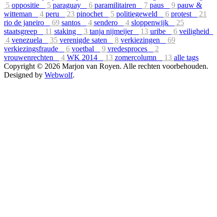
5
oppositie
5
paraguay
6
paramilitairen
7
paus
9
pauw &
witteman
4
peru
23
pinochet
5
politiegeweld
6
protest
21
rio de janeiro
69
santos
4
sendero
4
sloppenwijk
25
staatsgreep
11
staking
3
tanja nijmeijer
13
uribe
6
veiligheid
4
venezuela
35
verenigde saten
8
verkiezingen
69
verkiezingsfraude
6
voetbal
9
vredesproces
2
vrouwenrechten
4
WK 2014
13
zomercolumn
13
alle tags
Copyright © 2026 Marjon van Royen. Alle rechten voorbehouden.
Designed by
Webwolf
.