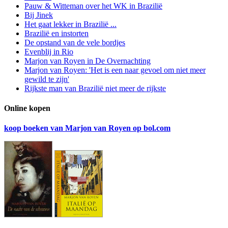
Pauw & Witteman over het WK in Brazilië
Bij Jinek
Het gaat lekker in Brazilië ...
Brazilië en instorten
De opstand van de vele bordjes
Evenblij in Rio
Marjon van Royen in De Overnachting
Marjon van Royen: 'Het is een naar gevoel om niet meer
gewild te zijn'
Rijkste man van Brazilië niet meer de rijkste
Online kopen
koop boeken van Marjon van Royen op bol.com