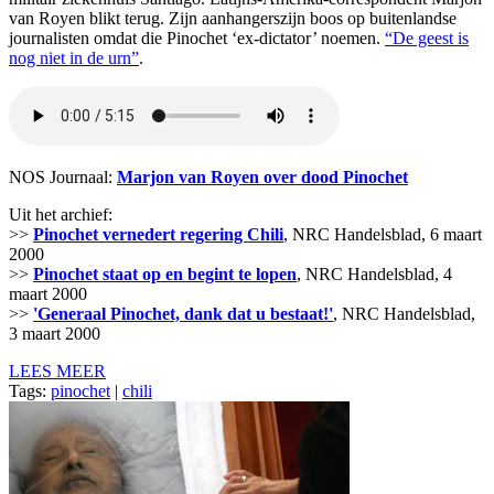
van Royen blikt terug. Zijn aanhangerszijn boos op buitenlandse
journalisten omdat die Pinochet ‘ex-dictator’ noemen.
“De geest is
nog niet in de urn”
.
NOS Journaal:
Marjon van Royen over dood Pinochet
Uit het archief:
>>
Pinochet vernedert regering Chili
, NRC Handelsblad, 6 maart
2000
>>
Pinochet staat op en begint te lopen
, NRC Handelsblad, 4
maart 2000
>>
'Generaal Pinochet, dank dat u bestaat!'
, NRC Handelsblad,
3 maart 2000
LEES MEER
Tags:
pinochet
|
chili