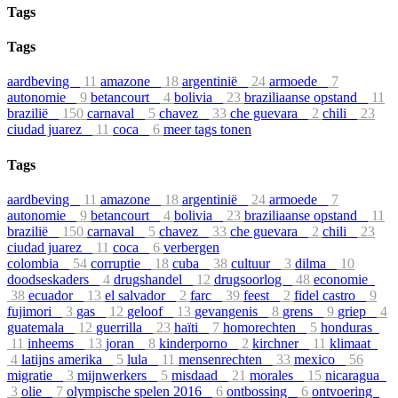
Tags
Tags
aardbeving
11
amazone
18
argentinië
24
armoede
7
autonomie
9
betancourt
4
bolivia
23
braziliaanse opstand
11
brazilië
150
carnaval
5
chavez
33
che guevara
2
chili
23
ciudad juarez
11
coca
6
meer tags tonen
Tags
aardbeving
11
amazone
18
argentinië
24
armoede
7
autonomie
9
betancourt
4
bolivia
23
braziliaanse opstand
11
brazilië
150
carnaval
5
chavez
33
che guevara
2
chili
23
ciudad juarez
11
coca
6
verbergen
colombia
54
corruptie
18
cuba
38
cultuur
3
dilma
10
doodseskaders
4
drugshandel
12
drugsoorlog
48
economie
38
ecuador
13
el salvador
2
farc
39
feest
2
fidel castro
9
fujimori
3
gas
12
geloof
13
gevangenis
8
grens
9
griep
4
guatemala
12
guerrilla
23
haïti
7
homorechten
5
honduras
11
inheems
13
joran
8
kinderporno
2
kirchner
11
klimaat
4
latijns amerika
5
lula
11
mensenrechten
33
mexico
56
migratie
3
mijnwerkers
5
misdaad
21
morales
15
nicaragua
3
olie
7
olympische spelen 2016
6
ontbossing
6
ontvoering