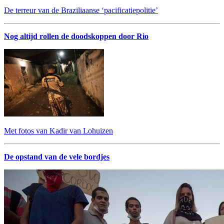
De terreur van de Braziliaanse ‘pacificatiepolitie’
Nog altijd rollen de doodskoppen door Rio
Met fotos van Kadir van Lohuizen
De opstand van de vele bordjes