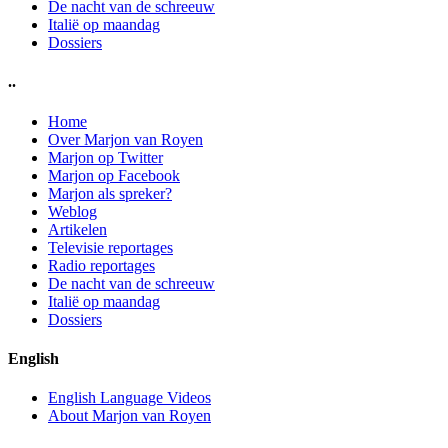
De nacht van de schreeuw
Italië op maandag
Dossiers
..
Home
Over Marjon van Royen
Marjon op Twitter
Marjon op Facebook
Marjon als spreker?
Weblog
Artikelen
Televisie reportages
Radio reportages
De nacht van de schreeuw
Italië op maandag
Dossiers
English
English Language Videos
About Marjon van Royen