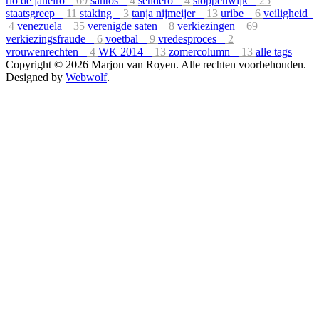
rio de janeiro
69
santos
4
sendero
4
sloppenwijk
25
staatsgreep
11
staking
3
tanja nijmeijer
13
uribe
6
veiligheid
4
venezuela
35
verenigde saten
8
verkiezingen
69
verkiezingsfraude
6
voetbal
9
vredesproces
2
vrouwenrechten
4
WK 2014
13
zomercolumn
13
alle tags
Copyright © 2026 Marjon van Royen. Alle rechten voorbehouden.
Designed by
Webwolf
.