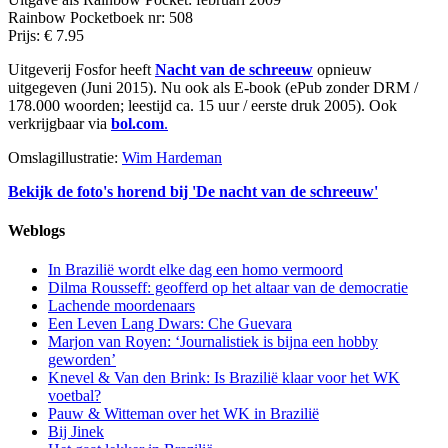
Rainbow Pocketboek nr: 508
Prijs: € 7.95
Uitgeverij Fosfor heeft
Nacht van de schreeuw
opnieuw
uitgegeven (Juni 2015). Nu ook als E-book (ePub zonder DRM /
178.000 woorden; leestijd ca. 15 uur / eerste druk 2005). Ook
verkrijgbaar via
bol.com
.
Omslagillustratie:
Wim Hardeman
Bekijk de foto's horend bij 'De nacht van de schreeuw'
Weblogs
In Brazilië wordt elke dag een homo vermoord
Dilma Rousseff: geofferd op het altaar van de democratie
Lachende moordenaars
Een Leven Lang Dwars: Che Guevara
Marjon van Royen: ‘Journalistiek is bijna een hobby
geworden’
Knevel & Van den Brink: Is Brazilië klaar voor het WK
voetbal?
Pauw & Witteman over het WK in Brazilië
Bij Jinek