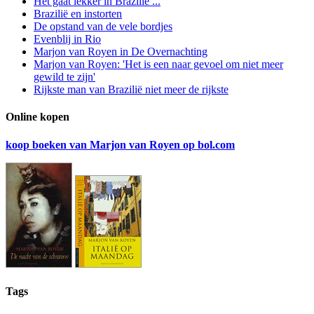
Het gaat lekker in Brazilië ...
Brazilië en instorten
De opstand van de vele bordjes
Evenblij in Rio
Marjon van Royen in De Overnachting
Marjon van Royen: 'Het is een naar gevoel om niet meer
gewild te zijn'
Rijkste man van Brazilië niet meer de rijkste
Online kopen
koop boeken van Marjon van Royen op bol.com
Tags