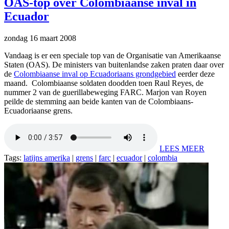
OAS-top over Colombiaanse inval in
Ecuador
zondag 16 maart 2008
Vandaag is er een speciale top van de Organisatie van Amerikaanse
Staten (OAS). De ministers van buitenlandse zaken praten daar over
de
Colombiaanse inval op Ecuadoriaans grondgebied
eerder deze
maand. Colombiaanse soldaten doodden toen Raul Reyes, de
nummer 2 van de guerillabeweging FARC. Marjon van Royen
peilde de stemming aan beide kanten van de Colombiaans-
Ecuadoriaanse grens.
LEES MEER
Tags:
latijns amerika
|
grens
|
farc
|
ecuador
|
colombia