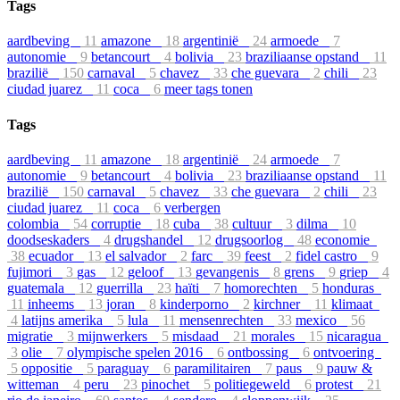
Tags
aardbeving
11
amazone
18
argentinië
24
armoede
7
autonomie
9
betancourt
4
bolivia
23
braziliaanse opstand
11
brazilië
150
carnaval
5
chavez
33
che guevara
2
chili
23
ciudad juarez
11
coca
6
meer tags tonen
Tags
aardbeving
11
amazone
18
argentinië
24
armoede
7
autonomie
9
betancourt
4
bolivia
23
braziliaanse opstand
11
brazilië
150
carnaval
5
chavez
33
che guevara
2
chili
23
ciudad juarez
11
coca
6
verbergen
colombia
54
corruptie
18
cuba
38
cultuur
3
dilma
10
doodseskaders
4
drugshandel
12
drugsoorlog
48
economie
38
ecuador
13
el salvador
2
farc
39
feest
2
fidel castro
9
fujimori
3
gas
12
geloof
13
gevangenis
8
grens
9
griep
4
guatemala
12
guerrilla
23
haïti
7
homorechten
5
honduras
11
inheems
13
joran
8
kinderporno
2
kirchner
11
klimaat
4
latijns amerika
5
lula
11
mensenrechten
33
mexico
56
migratie
3
mijnwerkers
5
misdaad
21
morales
15
nicaragua
3
olie
7
olympische spelen 2016
6
ontbossing
6
ontvoering
5
oppositie
5
paraguay
6
paramilitairen
7
paus
9
pauw &
witteman
4
peru
23
pinochet
5
politiegeweld
6
protest
21