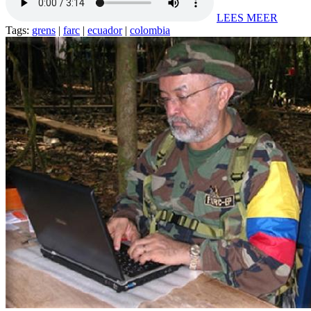
LEES MEER
Tags:
grens
|
farc
|
ecuador
|
colombia