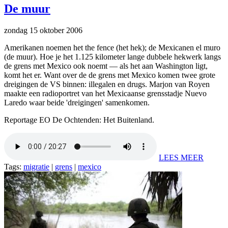
De muur
zondag 15 oktober 2006
Amerikanen noemen het the fence (het hek); de Mexicanen el muro
(de muur). Hoe je het 1.125 kilometer lange dubbele hekwerk langs
de grens met Mexico ook noemt — als het aan Washington ligt,
komt het er. Want over de de grens met Mexico komen twee grote
dreigingen de VS binnen: illegalen en drugs. Marjon van Royen
maakte een radioportret van het Mexicaanse grensstadje Nuevo
Laredo waar beide 'dreigingen' samenkomen.
Reportage EO De Ochtenden: Het Buitenland.
LEES MEER
Tags:
migratie
|
grens
|
mexico