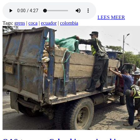
LEES MEER
Tags:
grens
|
coca
|
ecuador
|
colombia