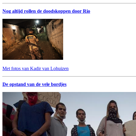
Nog altijd rollen de doodskoppen door Rio
Met fotos van Kadir van Lohuizen
De opstand van de vele bordjes