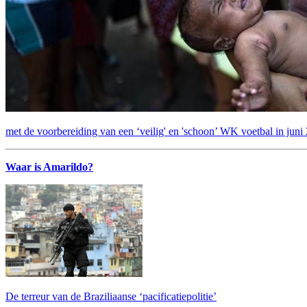
met de voorbereiding van een ‘veilig' en 'schoon’ WK voetbal in juni
Waar is Amarildo?
De terreur van de Braziliaanse ‘pacificatiepolitie’