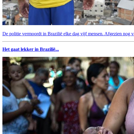
De politie vermoordt in Brazilië elke dag vijf mensen. Afgezien nog v
Het gaat lekker in Brazilië...