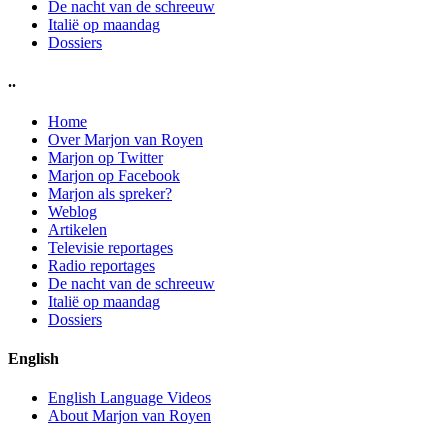
De nacht van de schreeuw
Italië op maandag
Dossiers
..
Home
Over Marjon van Royen
Marjon op Twitter
Marjon op Facebook
Marjon als spreker?
Weblog
Artikelen
Televisie reportages
Radio reportages
De nacht van de schreeuw
Italië op maandag
Dossiers
English
English Language Videos
About Marjon van Royen