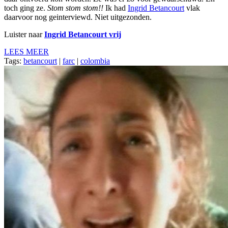
toch ging ze.
Stom stom stom!!
Ik had
Ingrid Betancourt
vlak
daarvoor nog geinterviewd. Niet uitgezonden.
Luister naar
Ingrid Betancourt vrij
LEES MEER
Tags:
betancourt
|
farc
|
colombia