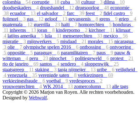
colombia
54
corruptie
18
cuba
38
cultuur
3
dilma
10
doodseskaders
4
drugshandel
12
drugsoorlog
48
economie
38
ecuador
13
el salvador
2
farc
39
feest
2
fidel castro
9
fujimori
3
gas
12
geloof
13
gevangenis
8
grens
9
griep
4
guatemala
12
guerrilla
23
haïti
7
homorechten
5
honduras
11
inheems
13
joran
8
kinderporno
2
kirchner
11
klimaat
4
latijns amerika
5
lula
11
mensenrechten
33
mexico
56
migratie
3
mijnwerkers
5
misdaad
21
morales
15
nicaragua
3
olie
7
olympische spelen 2016
6
ontbossing
6
ontvoering
5
oppositie
5
paraguay
6
paramilitairen
7
paus
9
pauw &
witteman
4
peru
23
pinochet
5
politiegeweld
6
protest
21
rio de janeiro
69
santos
4
sendero
4
sloppenwijk
25
staatsgreep
11
staking
3
tanja nijmeijer
13
uribe
6
veiligheid
4
venezuela
35
verenigde saten
8
verkiezingen
69
verkiezingsfraude
6
voetbal
9
vredesproces
2
vrouwenrechten
4
WK 2014
13
zomercolumn
13
alle tags
Copyright © 2026 Marjon van Royen. Alle rechten voorbehouden.
Designed by
Webwolf
.