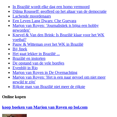
In Brazilië wordt elke dag een homo vermoord
Dilma Rousseff: geofferd op het altaar van de democratie
Lachende moordenaars
Een Leven Lang Dwars: Che Guevara
Marjon van Royen: ‘Journalistiek is bijna een hobby
geworden’
Knevel & Van den Brink: Is Brazilië klaar voor het WK
voetbal?
Pauw & Witteman over het WK in Brazilië
Bij Jinek
Het gaat lekker in Brazilië ...
Brazilië en instorten
De opstand van de vele bordjes
Evenblij in Rio
Marjon van Royen in De Overnachting
Marjon van Royen: 'Het is een naar gevoel om niet meer
gewild te zijn'
Rijkste man van Brazilië niet meer de rijkste
Online kopen
koop boeken van Marjon van Royen op bol.com