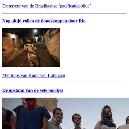
De terreur van de Braziliaanse ‘pacificatiepolitie’
Nog altijd rollen de doodskoppen door Rio
Met fotos van Kadir van Lohuizen
De opstand van de vele bordjes