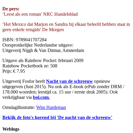
De pers:
‘Leest als een roman' NRC Handelsblad
‘Het Mexico dat Marjon en Sandra bij elkaar beleefd hebben staat in
geen enkele reisgids' De Morgen
ISBN: 9789041707284
Oorspronkelijke Nederlandse uitgave:
Uitgeverij Nijgh & Van Ditmar, Amsterdam
Uitgave als Rainbow Pocket: februari 2009
Rainbow Pocketboek nr: 508
Prijs: € 7.95
Uitgeverij Fosfor heeft
Nacht van de schreeuw
opnieuw
uitgegeven (Juni 2015). Nu ook als E-book (ePub zonder DRM /
178.000 woorden; leestijd ca. 15 uur / eerste druk 2005). Ook
verkrijgbaar via
bol.com
.
Omslagillustratie:
Wim Hardeman
Bekijk de foto's horend bij 'De nacht van de schreeuw'
Weblogs