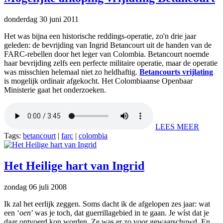
donderdag 30 juni 2011
Het was bijna een historische reddings-operatie, zo'n drie jaar
geleden: de bevrijding van Ingrid Betancourt uit de handen van de
FARC-rebellen door het leger van Colombia. Betancourt noemde
haar bevrijding zelfs een perfecte militaire operatie, maar de operatie
was misschien helemaal niet zo heldhaftig.
Betancourts vrijlating
is mogelijk ordinair afgekocht. Het Colombiaanse Openbaar
Ministerie gaat het onderzoeken.
LEES MEER
Tags:
betancourt
|
farc
|
colombia
Het Heilige hart van Ingrid
zondag 06 juli 2008
Ik zal het eerlijk zeggen. Soms dacht ik de afgelopen zes jaar: wat
een ‘
oen
’ was je toch, dat guerrillagebied in te gaan. Je wíst dat je
daar ontvoerd kon worden. Ze was er zo voor gewaarschuwd. En