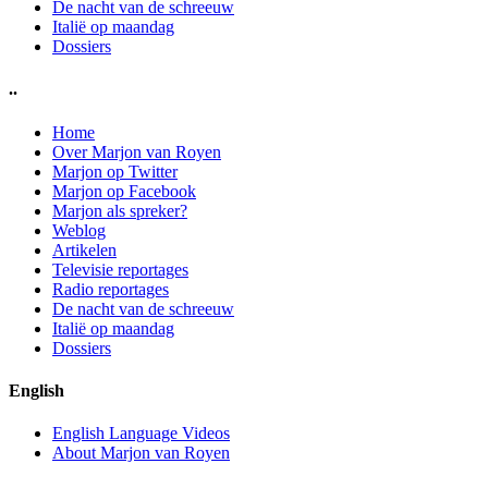
De nacht van de schreeuw
Italië op maandag
Dossiers
..
Home
Over Marjon van Royen
Marjon op Twitter
Marjon op Facebook
Marjon als spreker?
Weblog
Artikelen
Televisie reportages
Radio reportages
De nacht van de schreeuw
Italië op maandag
Dossiers
English
English Language Videos
About Marjon van Royen