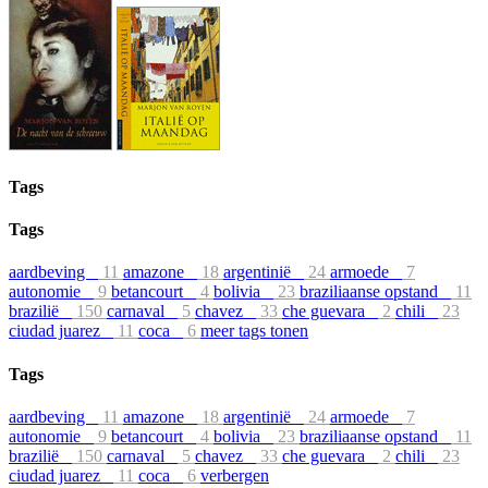
Tags
Tags
aardbeving
11
amazone
18
argentinië
24
armoede
7
autonomie
9
betancourt
4
bolivia
23
braziliaanse opstand
11
brazilië
150
carnaval
5
chavez
33
che guevara
2
chili
23
ciudad juarez
11
coca
6
meer tags tonen
Tags
aardbeving
11
amazone
18
argentinië
24
armoede
7
autonomie
9
betancourt
4
bolivia
23
braziliaanse opstand
11
brazilië
150
carnaval
5
chavez
33
che guevara
2
chili
23
ciudad juarez
11
coca
6
verbergen