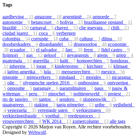
Tags
aardbeving
11
amazone
18
argentinië
24
armoede
7
autonomie
9
betancourt
4
bolivia
23
braziliaanse opstand
11
brazilië
150
carnaval
5
chavez
33
che guevara
2
chili
23
ciudad juarez
11
coca
6
verbergen
colombia
54
corruptie
18
cuba
38
cultuur
3
dilma
10
doodseskaders
4
drugshandel
12
drugsoorlog
48
economie
38
ecuador
13
el salvador
2
farc
39
feest
2
fidel castro
9
fujimori
3
gas
12
geloof
13
gevangenis
8
grens
9
griep
4
guatemala
12
guerrilla
23
haïti
7
homorechten
5
honduras
11
inheems
13
joran
8
kinderporno
2
kirchner
11
klimaat
4
latijns amerika
5
lula
11
mensenrechten
33
mexico
56
migratie
3
mijnwerkers
5
misdaad
21
morales
15
nicaragua
3
olie
7
olympische spelen 2016
6
ontbossing
6
ontvoering
5
oppositie
5
paraguay
6
paramilitairen
7
paus
9
pauw &
witteman
4
peru
23
pinochet
5
politiegeweld
6
protest
21
rio de janeiro
69
santos
4
sendero
4
sloppenwijk
25
staatsgreep
11
staking
3
tanja nijmeijer
13
uribe
6
veiligheid
4
venezuela
35
verenigde saten
8
verkiezingen
69
verkiezingsfraude
6
voetbal
9
vredesproces
2
vrouwenrechten
4
WK 2014
13
zomercolumn
13
alle tags
Copyright © 2026 Marjon van Royen. Alle rechten voorbehouden.
Designed by
Webwolf
.