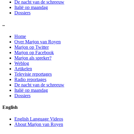
De nacht van de schreeuw
Italië op maandag
Dossiers
..
Home
Over Marjon van Royen
Marjon op Twitter
Marjon op Facebook
Marjon als spreker?
Weblog
Artikelen
Televisie reportages
Radio reportages
De nacht van de schreeuw
Italië op maandag
Dossiers
English
English Language Videos
About Marjon van Royen