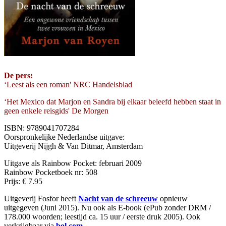
De pers:
‘Leest als een roman' NRC Handelsblad
‘Het Mexico dat Marjon en Sandra bij elkaar beleefd hebben staat in
geen enkele reisgids' De Morgen
ISBN: 9789041707284
Oorspronkelijke Nederlandse uitgave:
Uitgeverij Nijgh & Van Ditmar, Amsterdam
Uitgave als Rainbow Pocket: februari 2009
Rainbow Pocketboek nr: 508
Prijs: € 7.95
Uitgeverij Fosfor heeft
Nacht van de schreeuw
opnieuw
uitgegeven (Juni 2015). Nu ook als E-book (ePub zonder DRM /
178.000 woorden; leestijd ca. 15 uur / eerste druk 2005). Ook
verkrijgbaar via
bol.com
.