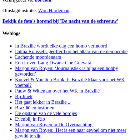
Omslagillustratie:
Wim Hardeman
Bekijk de foto's horend bij 'De nacht van de schreeuw'
Weblogs
In Brazilië wordt elke dag een homo vermoord
Dilma Rousseff: geofferd op het altaar van de democratie
Lachende moordenaars
Een Leven Lang Dwars: Che Guevara
Marjon van Royen: ‘Journalistiek is bijna een hobby
geworden’
Knevel & Van den Brink: Is Brazilië klaar voor het WK
voetbal?
Pauw & Witteman over het WK in Brazilië
Bij Jinek
Het gaat lekker in Brazilië ...
Brazilië en instorten
De opstand van de vele bordjes
Evenblij in Rio
Marjon van Royen in De Overnachting
Marjon van Royen: 'Het is een naar gevoel om niet meer
gewild te zijn'