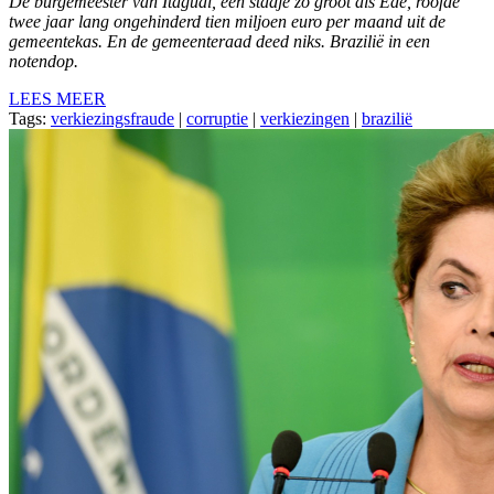
De burgemeester van Itaguaí, een stadje zo groot als Ede, roofde
twee jaar lang ongehinderd tien miljoen euro per maand uit de
gemeentekas. En de gemeenteraad deed niks. Brazilië in een
notendop.
LEES MEER
Tags:
verkiezingsfraude
|
corruptie
|
verkiezingen
|
brazilië