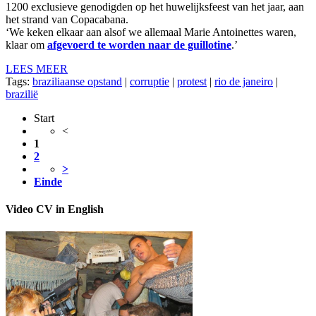
1200 exclusieve genodigden op het huwelijksfeest van het jaar, aan
het strand van Copacabana.
‘We keken elkaar aan alsof we allemaal Marie Antoinettes waren,
klaar om
afgevoerd te worden naar de guillotine
.’
LEES MEER
Tags:
braziliaanse opstand
|
corruptie
|
protest
|
rio de janeiro
|
brazilië
Start
<
1
2
>
Einde
Video CV in English