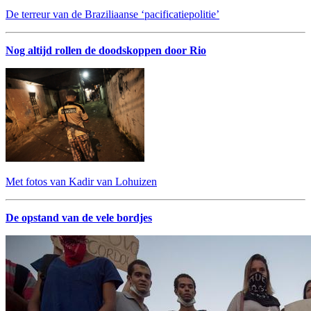
De terreur van de Braziliaanse ‘pacificatiepolitie’
Nog altijd rollen de doodskoppen door Rio
Met fotos van Kadir van Lohuizen
De opstand van de vele bordjes