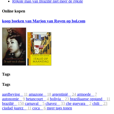
Rijkste man van Brazilië niet meer de rijkste
Online kopen
koop boeken van Marjon van Royen op bol.com
Tags
Tags
aardbeving
11
amazone
18
argentinië
24
armoede
7
autonomie
9
betancourt
4
bolivia
23
braziliaanse opstand
11
brazilië
150
carnaval
5
chavez
33
che guevara
2
chili
23
ciudad juarez
11
coca
6
meer tags tonen