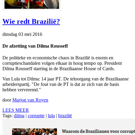
Wie redt Brazilië?
dinsdag 03 mei 2016
De afzetting van Dilma Rousseff
De politieke en economische chaos in Brazilië is enorm en
corruptieschandalen volgen elkaar in hoog tempo op. President
Dilma Rousseff starring in de Braziliaanse House of Cards.
Van Lula tot Dilma: 14 jaar PT. De teloorgang van de Braziliaanse
arbeiderspartij. "De fout van de PT is dat ze zich van de basis
hebben vervreemd."
door
Marjon van Royen
LEES MEER
Tags:
dilma
|
corruptie
|
lula
|
brazilië