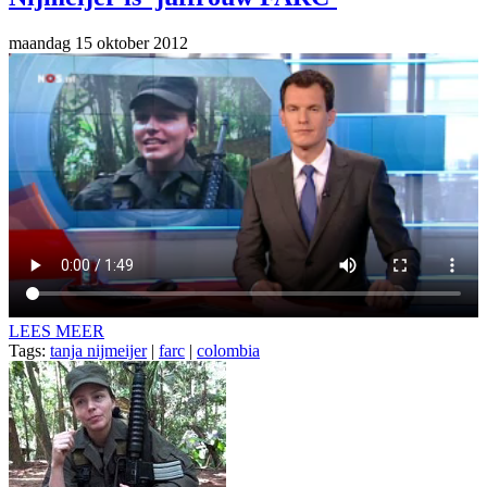
maandag 15 oktober 2012
LEES MEER
Tags:
tanja nijmeijer
|
farc
|
colombia