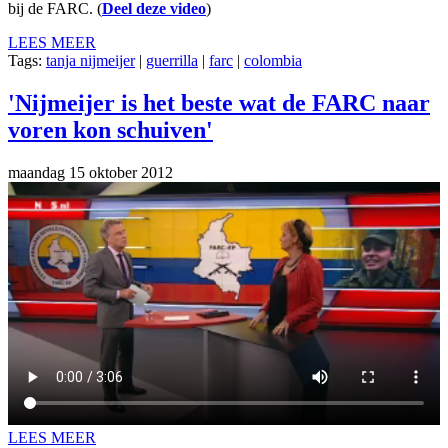
bij de FARC. (
Deel deze video
)
LEES MEER
Tags:
tanja nijmeijer
|
guerrilla
|
farc
|
colombia
'Nijmeijer is het beste wat de FARC naar
voren kon schuiven'
maandag 15 oktober 2012
LEES MEER