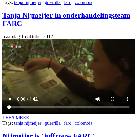
Tags:
tanja nijmeijer
|
guerrilla
|
farc
|
colombia
Tanja Nijmeijer in onderhandelingsteam
FARC
maandag 15 oktober 2012
LEES MEER
Tags:
tanja nijmeijer
|
guerrilla
|
farc
|
colombia
Nijmeijer is 'juffrouw FARC'