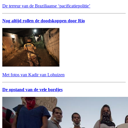
De terreur van de Braziliaanse ‘pacificatiepolitie’
Nog altijd rollen de doodskoppen door Rio
Met fotos van Kadir van Lohuizen
De opstand van de vele bordjes