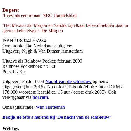
De pers:
‘Leest als een roman' NRC Handelsblad
‘Het Mexico dat Marjon en Sandra bij elkaar beleefd hebben staat in
geen enkele reisgids' De Morgen
ISBN: 9789041707284
Oorspronkelijke Nederlandse uitgave:
Uitgeverij Nijgh & Van Ditmar, Amsterdam
Uitgave als Rainbow Pocket: februari 2009
Rainbow Pocketboek nr: 508
Prijs: € 7.95
Uitgeverij Fosfor heeft
Nacht van de schreeuw
opnieuw
uitgegeven (Juni 2015). Nu ook als E-book (ePub zonder DRM /
178.000 woorden; leestijd ca. 15 uur / eerste druk 2005). Ook
verkrijgbaar via
bol.com
.
Omslagillustratie:
Wim Hardeman
Bekijk de foto's horend bij 'De nacht van de schreeuw'
Weblogs