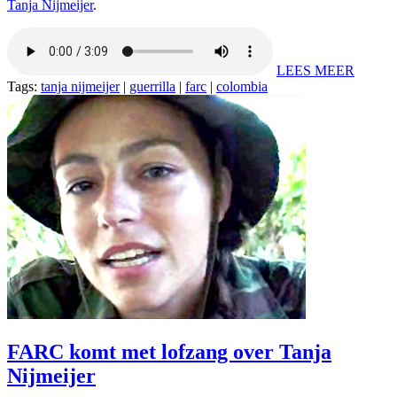
Tanja Nijmeijer
.
LEES MEER
Tags:
tanja nijmeijer
|
guerrilla
|
farc
|
colombia
FARC komt met lofzang over Tanja
Nijmeijer