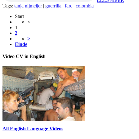
LEES MEER
Tags:
tanja nijmeijer
|
guerrilla
|
farc
|
colombia
Start
<
1
2
>
Einde
Video CV in English
All English Language Videos