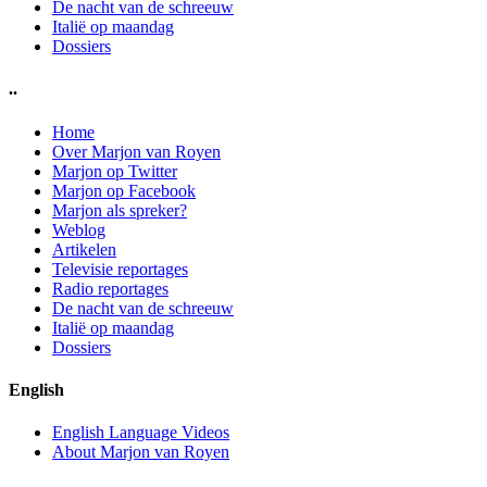
De nacht van de schreeuw
Italië op maandag
Dossiers
..
Home
Over Marjon van Royen
Marjon op Twitter
Marjon op Facebook
Marjon als spreker?
Weblog
Artikelen
Televisie reportages
Radio reportages
De nacht van de schreeuw
Italië op maandag
Dossiers
English
English Language Videos
About Marjon van Royen