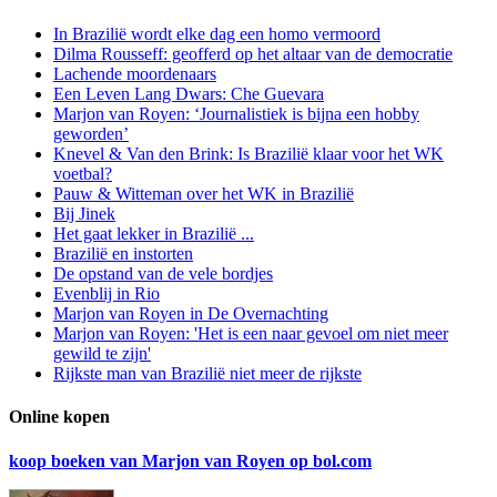
In Brazilië wordt elke dag een homo vermoord
Dilma Rousseff: geofferd op het altaar van de democratie
Lachende moordenaars
Een Leven Lang Dwars: Che Guevara
Marjon van Royen: ‘Journalistiek is bijna een hobby
geworden’
Knevel & Van den Brink: Is Brazilië klaar voor het WK
voetbal?
Pauw & Witteman over het WK in Brazilië
Bij Jinek
Het gaat lekker in Brazilië ...
Brazilië en instorten
De opstand van de vele bordjes
Evenblij in Rio
Marjon van Royen in De Overnachting
Marjon van Royen: 'Het is een naar gevoel om niet meer
gewild te zijn'
Rijkste man van Brazilië niet meer de rijkste
Online kopen
koop boeken van Marjon van Royen op bol.com