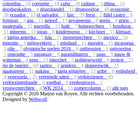
colombia
54
corruptie
18
cuba
38
cultuur
3
dilma
10
doodseskaders
4
drugshandel
12
drugsoorlog
48
economie
38
ecuador
13
el salvador
2
farc
39
feest
2
fidel castro
9
fujimori
3
gas
12
geloof
13
gevangenis
8
grens
9
griep
4
guatemala
12
guerrilla
23
haïti
7
homorechten
5
honduras
11
inheems
13
joran
8
kinderporno
2
kirchner
11
klimaat
4
latijns amerika
5
lula
11
mensenrechten
33
mexico
56
migratie
3
mijnwerkers
5
misdaad
21
morales
15
nicaragua
3
olie
7
olympische spelen 2016
6
ontbossing
6
ontvoering
5
oppositie
5
paraguay
6
paramilitairen
7
paus
9
pauw &
witteman
4
peru
23
pinochet
5
politiegeweld
6
protest
21
rio de janeiro
69
santos
4
sendero
4
sloppenwijk
25
staatsgreep
11
staking
3
tanja nijmeijer
13
uribe
6
veiligheid
4
venezuela
35
verenigde saten
8
verkiezingen
69
verkiezingsfraude
6
voetbal
9
vredesproces
2
vrouwenrechten
4
WK 2014
13
zomercolumn
13
alle tags
Copyright © 2026 Marjon van Royen. Alle rechten voorbehouden.
Designed by
Webwolf
.