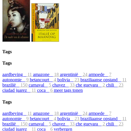
Tags
Tags
aardbeving
11
amazone
18
argentinië
24
armoede
7
autonomie
9
betancourt
4
bolivia
23
braziliaanse opstand
11
brazilië
150
carnaval
5
chavez
33
che guevara
2
chili
23
ciudad juarez
11
coca
6
meer tags tonen
Tags
aardbeving
11
amazone
18
argentinië
24
armoede
7
autonomie
9
betancourt
4
bolivia
23
braziliaanse opstand
11
brazilië
150
carnaval
5
chavez
33
che guevara
2
chili
23
ciudad juarez
11
coca
6
verbergen