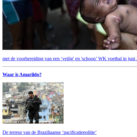
met de voorbereiding van een ‘veilig' en 'schoon’ WK voetbal in juni
Waar is Amarildo?
De terreur van de Braziliaanse ‘pacificatiepolitie’