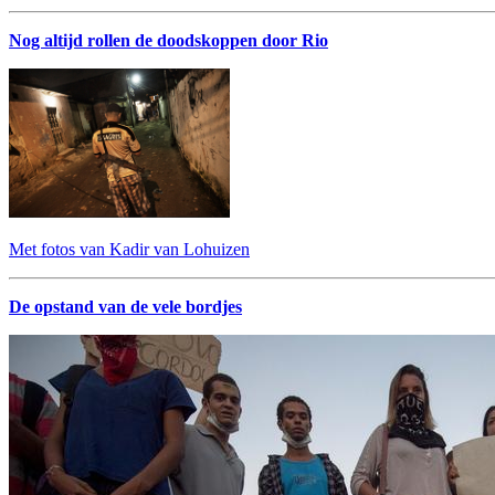
Nog altijd rollen de doodskoppen door Rio
Met fotos van Kadir van Lohuizen
De opstand van de vele bordjes