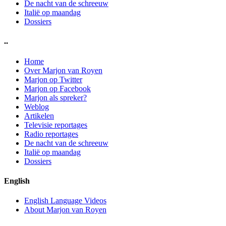
De nacht van de schreeuw
Italië op maandag
Dossiers
..
Home
Over Marjon van Royen
Marjon op Twitter
Marjon op Facebook
Marjon als spreker?
Weblog
Artikelen
Televisie reportages
Radio reportages
De nacht van de schreeuw
Italië op maandag
Dossiers
English
English Language Videos
About Marjon van Royen