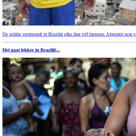
De politie vermoordt in Brazilië elke dag vijf mensen. Afgezien nog v
Het gaat lekker in Brazilië...