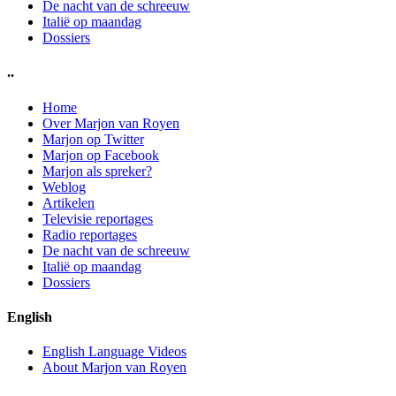
De nacht van de schreeuw
Italië op maandag
Dossiers
..
Home
Over Marjon van Royen
Marjon op Twitter
Marjon op Facebook
Marjon als spreker?
Weblog
Artikelen
Televisie reportages
Radio reportages
De nacht van de schreeuw
Italië op maandag
Dossiers
English
English Language Videos
About Marjon van Royen