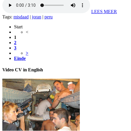
LEES MEER
Tags:
misdaad
|
joran
|
peru
Start
<
1
2
3
>
Einde
Video CV in English