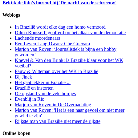
Bekijk de foto's horend bij 'De nacht van de schreeuw'
Weblogs
In Brazilië wordt elke dag een homo vermoord
Dilma Rousseff: geofferd op het altaar van de democratie
Lachende moordenaars
Een Leven Lang Dwars: Che Guevara
Marjon van Royen: ‘Journalistiek is bijna een hobby
geworden’
Knevel & Van den Brink: Is Brazilië klaar voor het WK
voetbal?
Pauw & Witteman over het WK in Brazilië
Bij Jinek
Het gaat lekker in Brazilië ...
Brazilië en instorten
De opstand van de vele bordjes
Evenblij in Rio
Marjon van Royen in De Overnachting
Marjon van Royen: 'Het is een naar gevoel om niet meer
gewild te zijn'
Rijkste man van Brazilië niet meer de rijkste
Online kopen