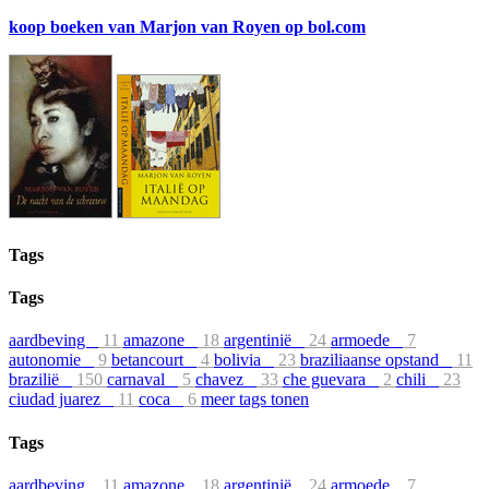
koop boeken van Marjon van Royen op bol.com
Tags
Tags
aardbeving
11
amazone
18
argentinië
24
armoede
7
autonomie
9
betancourt
4
bolivia
23
braziliaanse opstand
11
brazilië
150
carnaval
5
chavez
33
che guevara
2
chili
23
ciudad juarez
11
coca
6
meer tags tonen
Tags
aardbeving
11
amazone
18
argentinië
24
armoede
7