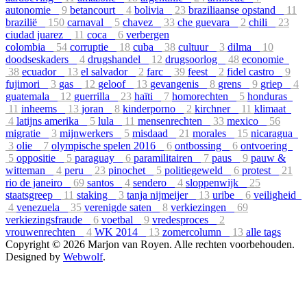
autonomie
9
betancourt
4
bolivia
23
braziliaanse opstand
11
brazilië
150
carnaval
5
chavez
33
che guevara
2
chili
23
ciudad juarez
11
coca
6
verbergen
colombia
54
corruptie
18
cuba
38
cultuur
3
dilma
10
doodseskaders
4
drugshandel
12
drugsoorlog
48
economie
38
ecuador
13
el salvador
2
farc
39
feest
2
fidel castro
9
fujimori
3
gas
12
geloof
13
gevangenis
8
grens
9
griep
4
guatemala
12
guerrilla
23
haïti
7
homorechten
5
honduras
11
inheems
13
joran
8
kinderporno
2
kirchner
11
klimaat
4
latijns amerika
5
lula
11
mensenrechten
33
mexico
56
migratie
3
mijnwerkers
5
misdaad
21
morales
15
nicaragua
3
olie
7
olympische spelen 2016
6
ontbossing
6
ontvoering
5
oppositie
5
paraguay
6
paramilitairen
7
paus
9
pauw &
witteman
4
peru
23
pinochet
5
politiegeweld
6
protest
21
rio de janeiro
69
santos
4
sendero
4
sloppenwijk
25
staatsgreep
11
staking
3
tanja nijmeijer
13
uribe
6
veiligheid
4
venezuela
35
verenigde saten
8
verkiezingen
69
verkiezingsfraude
6
voetbal
9
vredesproces
2
vrouwenrechten
4
WK 2014
13
zomercolumn
13
alle tags
Copyright © 2026 Marjon van Royen. Alle rechten voorbehouden.
Designed by
Webwolf
.