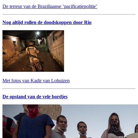
De terreur van de Braziliaanse ‘pacificatiepolitie’
Nog altijd rollen de doodskoppen door Rio
Met fotos van Kadir van Lohuizen
De opstand van de vele bordjes