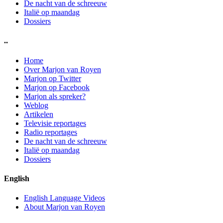
De nacht van de schreeuw
Italië op maandag
Dossiers
..
Home
Over Marjon van Royen
Marjon op Twitter
Marjon op Facebook
Marjon als spreker?
Weblog
Artikelen
Televisie reportages
Radio reportages
De nacht van de schreeuw
Italië op maandag
Dossiers
English
English Language Videos
About Marjon van Royen