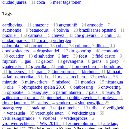
ciudad juarez
11
coca
6
meer tags tonen
Tags
aardbeving
11
amazone
18
argentinië
24
armoede
7
autonomie
9
betancourt
4
bolivia
23
braziliaanse opstand
11
brazilië
150
carnaval
5
chavez
33
che guevara
2
chili
23
ciudad juarez
11
coca
6
verbergen
colombia
54
corruptie
18
cuba
38
cultuur
3
dilma
10
doodseskaders
4
drugshandel
12
drugsoorlog
48
economie
38
ecuador
13
el salvador
2
farc
39
feest
2
fidel castro
9
fujimori
3
gas
12
geloof
13
gevangenis
8
grens
9
griep
4
guatemala
12
guerrilla
23
haïti
7
homorechten
5
honduras
11
inheems
13
joran
8
kinderporno
2
kirchner
11
klimaat
4
latijns amerika
5
lula
11
mensenrechten
33
mexico
56
migratie
3
mijnwerkers
5
misdaad
21
morales
15
nicaragua
3
olie
7
olympische spelen 2016
6
ontbossing
6
ontvoering
5
oppositie
5
paraguay
6
paramilitairen
7
paus
9
pauw &
witteman
4
peru
23
pinochet
5
politiegeweld
6
protest
21
rio de janeiro
69
santos
4
sendero
4
sloppenwijk
25
staatsgreep
11
staking
3
tanja nijmeijer
13
uribe
6
veiligheid
4
venezuela
35
verenigde saten
8
verkiezingen
69
verkiezingsfraude
6
voetbal
9
vredesproces
2
vrouwenrechten
4
WK 2014
13
zomercolumn
13
alle tags
Copyright © 2026 Marjon van Royen. Alle rechten voorbehouden.