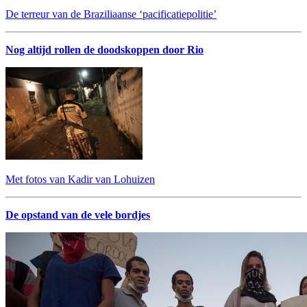
De terreur van de Braziliaanse ‘pacificatiepolitie’
Nog altijd rollen de doodskoppen door Rio
Met fotos van Kadir van Lohuizen
De opstand van de vele bordjes