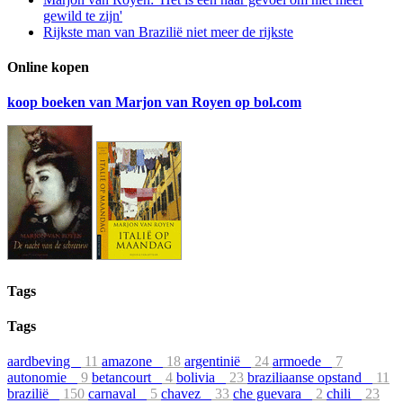
gewild te zijn'
Rijkste man van Brazilië niet meer de rijkste
Online kopen
koop boeken van Marjon van Royen op bol.com
Tags
Tags
aardbeving
11
amazone
18
argentinië
24
armoede
7
autonomie
9
betancourt
4
bolivia
23
braziliaanse opstand
11
brazilië
150
carnaval
5
chavez
33
che guevara
2
chili
23