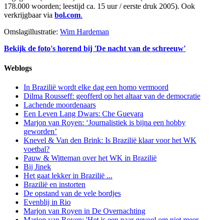
178.000 woorden; leestijd ca. 15 uur / eerste druk 2005). Ook
verkrijgbaar via
bol.com
.
Omslagillustratie:
Wim Hardeman
Bekijk de foto's horend bij 'De nacht van de schreeuw'
Weblogs
In Brazilië wordt elke dag een homo vermoord
Dilma Rousseff: geofferd op het altaar van de democratie
Lachende moordenaars
Een Leven Lang Dwars: Che Guevara
Marjon van Royen: ‘Journalistiek is bijna een hobby
geworden’
Knevel & Van den Brink: Is Brazilië klaar voor het WK
voetbal?
Pauw & Witteman over het WK in Brazilië
Bij Jinek
Het gaat lekker in Brazilië ...
Brazilië en instorten
De opstand van de vele bordjes
Evenblij in Rio
Marjon van Royen in De Overnachting
Marjon van Royen: 'Het is een naar gevoel om niet meer