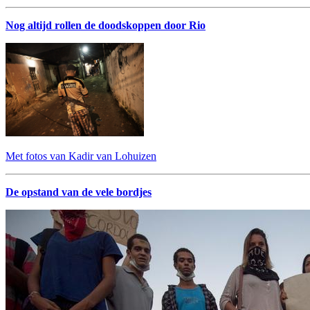
Nog altijd rollen de doodskoppen door Rio
Met fotos van Kadir van Lohuizen
De opstand van de vele bordjes