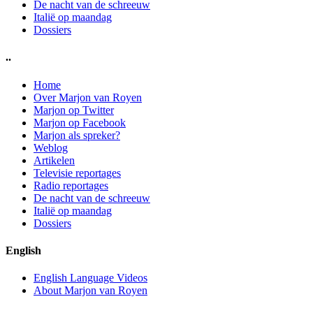
De nacht van de schreeuw
Italië op maandag
Dossiers
..
Home
Over Marjon van Royen
Marjon op Twitter
Marjon op Facebook
Marjon als spreker?
Weblog
Artikelen
Televisie reportages
Radio reportages
De nacht van de schreeuw
Italië op maandag
Dossiers
English
English Language Videos
About Marjon van Royen