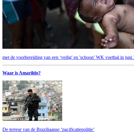
met de voorbereiding van een ‘veilig' en 'schoon’ WK voetbal in juni
Waar is Amarildo?
De terreur van de Braziliaanse ‘pacificatiepolitie’