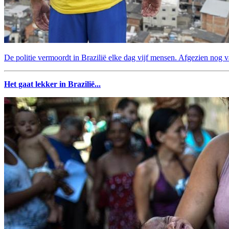
De politie vermoordt in Brazilië elke dag vijf mensen. Afgezien nog v
Het gaat lekker in Brazilië...