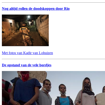
Nog altijd rollen de doodskoppen door Rio
Met fotos van Kadir van Lohuizen
De opstand van de vele bordjes