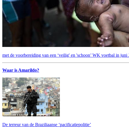
met de voorbereiding van een ‘veilig' en 'schoon’ WK voetbal in juni
Waar is Amarildo?
De terreur van de Braziliaanse ‘pacificatiepolitie’