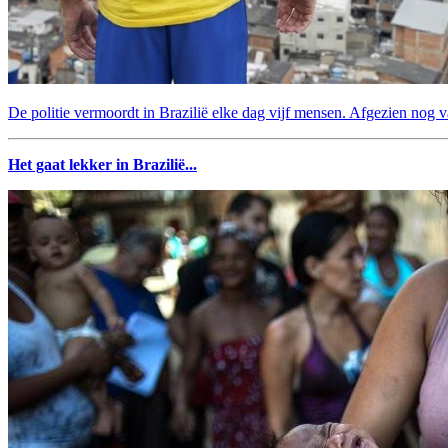
De politie vermoordt in Brazilië elke dag vijf mensen. Afgezien nog v
Het gaat lekker in Brazilië...