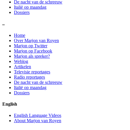
De nacht van de schreeuw
Italië op maandag
Dossiers
..
Home
Over Marjon van Royen
Marjon op Twitter
Marjon op Facebook
Marjon als spreker?
Weblog
Artikelen
Televisie reportages
Radio reportages
De nacht van de schreeuw
Italië op maandag
Dossiers
English
English Language Videos
About Marjon van Royen