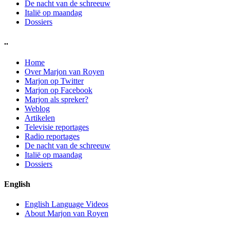
De nacht van de schreeuw
Italië op maandag
Dossiers
..
Home
Over Marjon van Royen
Marjon op Twitter
Marjon op Facebook
Marjon als spreker?
Weblog
Artikelen
Televisie reportages
Radio reportages
De nacht van de schreeuw
Italië op maandag
Dossiers
English
English Language Videos
About Marjon van Royen