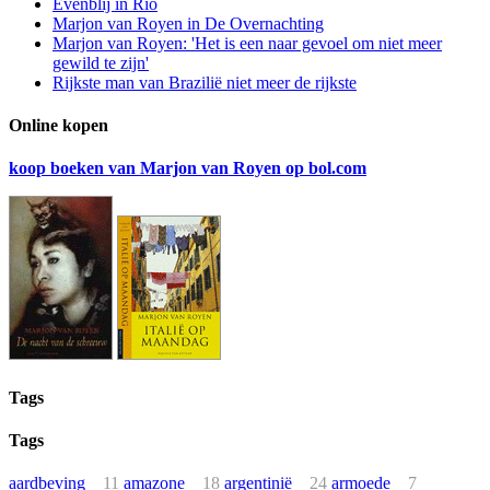
Evenblij in Rio
Marjon van Royen in De Overnachting
Marjon van Royen: 'Het is een naar gevoel om niet meer
gewild te zijn'
Rijkste man van Brazilië niet meer de rijkste
Online kopen
koop boeken van Marjon van Royen op bol.com
Tags
Tags
aardbeving
11
amazone
18
argentinië
24
armoede
7