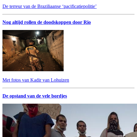
De terreur van de Braziliaanse ‘pacificatiepolitie’
Nog altijd rollen de doodskoppen door Rio
Met fotos van Kadir van Lohuizen
De opstand van de vele bordjes