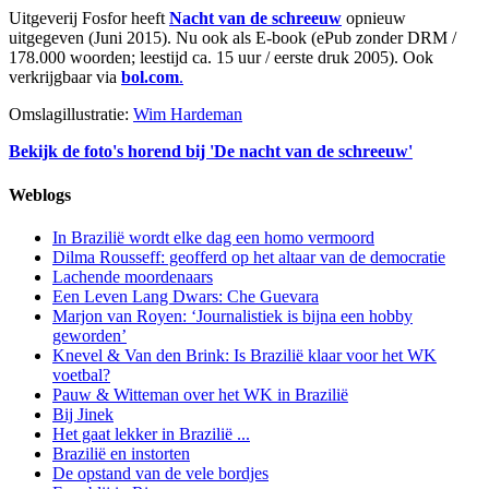
Uitgeverij Fosfor heeft
Nacht van de schreeuw
opnieuw
uitgegeven (Juni 2015). Nu ook als E-book (ePub zonder DRM /
178.000 woorden; leestijd ca. 15 uur / eerste druk 2005). Ook
verkrijgbaar via
bol.com
.
Omslagillustratie:
Wim Hardeman
Bekijk de foto's horend bij 'De nacht van de schreeuw'
Weblogs
In Brazilië wordt elke dag een homo vermoord
Dilma Rousseff: geofferd op het altaar van de democratie
Lachende moordenaars
Een Leven Lang Dwars: Che Guevara
Marjon van Royen: ‘Journalistiek is bijna een hobby
geworden’
Knevel & Van den Brink: Is Brazilië klaar voor het WK
voetbal?
Pauw & Witteman over het WK in Brazilië
Bij Jinek
Het gaat lekker in Brazilië ...
Brazilië en instorten
De opstand van de vele bordjes