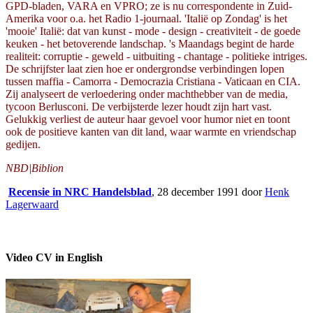
GPD-bladen, VARA en VPRO; ze is nu correspondente in Zuid-
Amerika voor o.a. het Radio 1-journaal. 'Italië op Zondag' is het
'mooie' Italië: dat van kunst - mode - design - creativiteit - de goede
keuken - het betoverende landschap. 's Maandags begint de harde
realiteit: corruptie - geweld - uitbuiting - chantage - politieke intriges.
De schrijfster laat zien hoe er ondergrondse verbindingen lopen
tussen maffia - Camorra - Democrazia Cristiana - Vaticaan en CIA.
Zij analyseert de verloedering onder machthebber van de media,
tycoon Berlusconi. De verbijsterde lezer houdt zijn hart vast.
Gelukkig verliest de auteur haar gevoel voor humor niet en toont
ook de positieve kanten van dit land, waar warmte en vriendschap
gedijen.
NBD|Biblion
Recensie in NRC Handelsblad
, 28 december 1991 door
Henk
Lagerwaard
Video CV in English