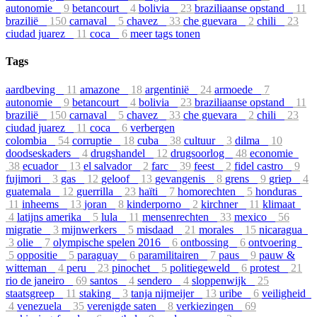
autonomie
9
betancourt
4
bolivia
23
braziliaanse opstand
11
brazilië
150
carnaval
5
chavez
33
che guevara
2
chili
23
ciudad juarez
11
coca
6
meer tags tonen
Tags
aardbeving
11
amazone
18
argentinië
24
armoede
7
autonomie
9
betancourt
4
bolivia
23
braziliaanse opstand
11
brazilië
150
carnaval
5
chavez
33
che guevara
2
chili
23
ciudad juarez
11
coca
6
verbergen
colombia
54
corruptie
18
cuba
38
cultuur
3
dilma
10
doodseskaders
4
drugshandel
12
drugsoorlog
48
economie
38
ecuador
13
el salvador
2
farc
39
feest
2
fidel castro
9
fujimori
3
gas
12
geloof
13
gevangenis
8
grens
9
griep
4
guatemala
12
guerrilla
23
haïti
7
homorechten
5
honduras
11
inheems
13
joran
8
kinderporno
2
kirchner
11
klimaat
4
latijns amerika
5
lula
11
mensenrechten
33
mexico
56
migratie
3
mijnwerkers
5
misdaad
21
morales
15
nicaragua
3
olie
7
olympische spelen 2016
6
ontbossing
6
ontvoering
5
oppositie
5
paraguay
6
paramilitairen
7
paus
9
pauw &
witteman
4
peru
23
pinochet
5
politiegeweld
6
protest
21
rio de janeiro
69
santos
4
sendero
4
sloppenwijk
25
staatsgreep
11
staking
3
tanja nijmeijer
13
uribe
6
veiligheid
4
venezuela
35
verenigde saten
8
verkiezingen
69