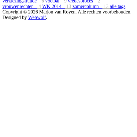
verkiezingsfraude
6
voetbal
9
vredesproces
2
vrouwenrechten
4
WK 2014
13
zomercolumn
13
alle tags
Copyright © 2026 Marjon van Royen. Alle rechten voorbehouden.
Designed by
Webwolf
.