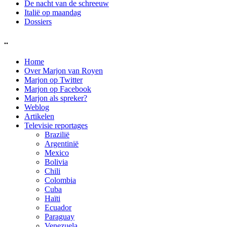
De nacht van de schreeuw
Italië op maandag
Dossiers
..
Home
Over Marjon van Royen
Marjon op Twitter
Marjon op Facebook
Marjon als spreker?
Weblog
Artikelen
Televisie reportages
Brazilië
Argentinië
Mexico
Bolivia
Chili
Colombia
Cuba
Haïti
Ecuador
Paraguay
Venezuela