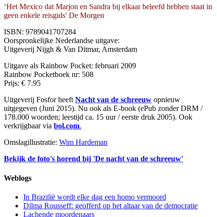
‘Het Mexico dat Marjon en Sandra bij elkaar beleefd hebben staat in
geen enkele reisgids' De Morgen
ISBN: 9789041707284
Oorspronkelijke Nederlandse uitgave:
Uitgeverij Nijgh & Van Ditmar, Amsterdam
Uitgave als Rainbow Pocket: februari 2009
Rainbow Pocketboek nr: 508
Prijs: € 7.95
Uitgeverij Fosfor heeft
Nacht van de schreeuw
opnieuw
uitgegeven (Juni 2015). Nu ook als E-book (ePub zonder DRM /
178.000 woorden; leestijd ca. 15 uur / eerste druk 2005). Ook
verkrijgbaar via
bol.com
.
Omslagillustratie:
Wim Hardeman
Bekijk de foto's horend bij 'De nacht van de schreeuw'
Weblogs
In Brazilië wordt elke dag een homo vermoord
Dilma Rousseff: geofferd op het altaar van de democratie
Lachende moordenaars