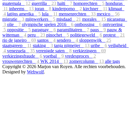
guatemala
12
guerrilla
23
haïti
7
homorechten
5
honduras
11
inheems
13
joran
8
kinderporno
2
kirchner
11
klimaat
4
latijns amerika
5
lula
11
mensenrechten
33
mexico
56
migratie
3
mijnwerkers
5
misdaad
21
morales
15
nicaragua
3
olie
7
olympische spelen 2016
6
ontbossing
6
ontvoering
5
oppositie
5
paraguay
6
paramilitairen
7
paus
9
pauw &
witteman
4
peru
23
pinochet
5
politiegeweld
6
protest
21
rio de janeiro
69
santos
4
sendero
4
sloppenwijk
25
staatsgreep
11
staking
3
tanja nijmeijer
13
uribe
6
veiligheid
4
venezuela
35
verenigde saten
8
verkiezingen
69
verkiezingsfraude
6
voetbal
9
vredesproces
2
vrouwenrechten
4
WK 2014
13
zomercolumn
13
alle tags
Copyright © 2026 Marjon van Royen. Alle rechten voorbehouden.
Designed by
Webwolf
.