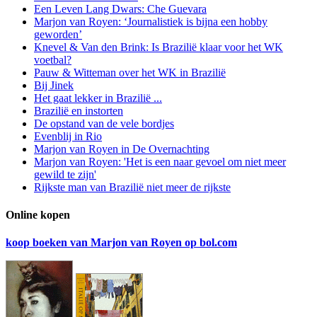
Een Leven Lang Dwars: Che Guevara
Marjon van Royen: ‘Journalistiek is bijna een hobby
geworden’
Knevel & Van den Brink: Is Brazilië klaar voor het WK
voetbal?
Pauw & Witteman over het WK in Brazilië
Bij Jinek
Het gaat lekker in Brazilië ...
Brazilië en instorten
De opstand van de vele bordjes
Evenblij in Rio
Marjon van Royen in De Overnachting
Marjon van Royen: 'Het is een naar gevoel om niet meer
gewild te zijn'
Rijkste man van Brazilië niet meer de rijkste
Online kopen
koop boeken van Marjon van Royen op bol.com