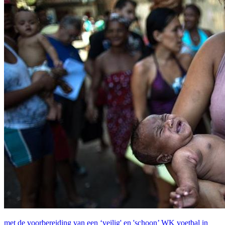
met de voorbereiding van een ‘veilig' en 'schoon’ WK voetbal in