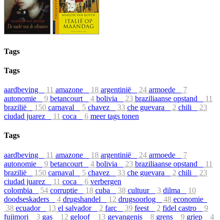
Tags
Tags
aardbeving
11
amazone
18
argentinië
24
armoede
7
autonomie
9
betancourt
4
bolivia
23
braziliaanse opstand
11
brazilië
150
carnaval
5
chavez
33
che guevara
2
chili
23
ciudad juarez
11
coca
6
meer tags tonen
Tags
aardbeving
11
amazone
18
argentinië
24
armoede
7
autonomie
9
betancourt
4
bolivia
23
braziliaanse opstand
11
brazilië
150
carnaval
5
chavez
33
che guevara
2
chili
23
ciudad juarez
11
coca
6
verbergen
colombia
54
corruptie
18
cuba
38
cultuur
3
dilma
10
doodseskaders
4
drugshandel
12
drugsoorlog
48
economie
38
ecuador
13
el salvador
2
farc
39
feest
2
fidel castro
9
fujimori
3
gas
12
geloof
13
gevangenis
8
grens
9
griep
4