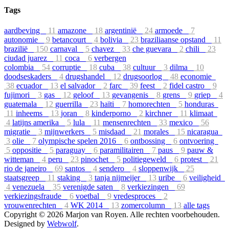
Tags
aardbeving
11
amazone
18
argentinië
24
armoede
7
autonomie
9
betancourt
4
bolivia
23
braziliaanse opstand
11
brazilië
150
carnaval
5
chavez
33
che guevara
2
chili
23
ciudad juarez
11
coca
6
verbergen
colombia
54
corruptie
18
cuba
38
cultuur
3
dilma
10
doodseskaders
4
drugshandel
12
drugsoorlog
48
economie
38
ecuador
13
el salvador
2
farc
39
feest
2
fidel castro
9
fujimori
3
gas
12
geloof
13
gevangenis
8
grens
9
griep
4
guatemala
12
guerrilla
23
haïti
7
homorechten
5
honduras
11
inheems
13
joran
8
kinderporno
2
kirchner
11
klimaat
4
latijns amerika
5
lula
11
mensenrechten
33
mexico
56
migratie
3
mijnwerkers
5
misdaad
21
morales
15
nicaragua
3
olie
7
olympische spelen 2016
6
ontbossing
6
ontvoering
5
oppositie
5
paraguay
6
paramilitairen
7
paus
9
pauw &
witteman
4
peru
23
pinochet
5
politiegeweld
6
protest
21
rio de janeiro
69
santos
4
sendero
4
sloppenwijk
25
staatsgreep
11
staking
3
tanja nijmeijer
13
uribe
6
veiligheid
4
venezuela
35
verenigde saten
8
verkiezingen
69
verkiezingsfraude
6
voetbal
9
vredesproces
2
vrouwenrechten
4
WK 2014
13
zomercolumn
13
alle tags
Copyright © 2026 Marjon van Royen. Alle rechten voorbehouden.
Designed by
Webwolf
.