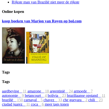
Rijkste man van Brazilië niet meer de rijkste
Online kopen
koop boeken van Marjon van Royen op bol.com
Tags
Tags
aardbeving
11
amazone
18
argentinië
24
armoede
7
autonomie
9
betancourt
4
bolivia
23
braziliaanse opstand
11
brazilië
150
carnaval
5
chavez
33
che guevara
2
chili
23
ciudad juarez
11
coca
6
meer tags tonen