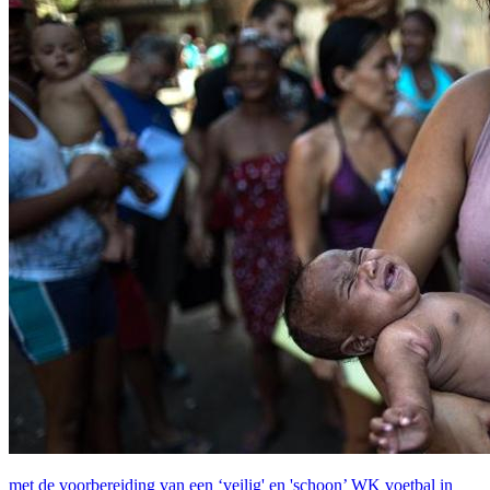
met de voorbereiding van een ‘veilig' en 'schoon’ WK voetbal in