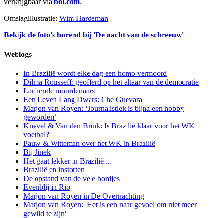
verkrijgbaar via
bol.com
.
Omslagillustratie:
Wim Hardeman
Bekijk de foto's horend bij 'De nacht van de schreeuw'
Weblogs
In Brazilië wordt elke dag een homo vermoord
Dilma Rousseff: geofferd op het altaar van de democratie
Lachende moordenaars
Een Leven Lang Dwars: Che Guevara
Marjon van Royen: ‘Journalistiek is bijna een hobby
geworden’
Knevel & Van den Brink: Is Brazilië klaar voor het WK
voetbal?
Pauw & Witteman over het WK in Brazilië
Bij Jinek
Het gaat lekker in Brazilië ...
Brazilië en instorten
De opstand van de vele bordjes
Evenblij in Rio
Marjon van Royen in De Overnachting
Marjon van Royen: 'Het is een naar gevoel om niet meer
gewild te zijn'