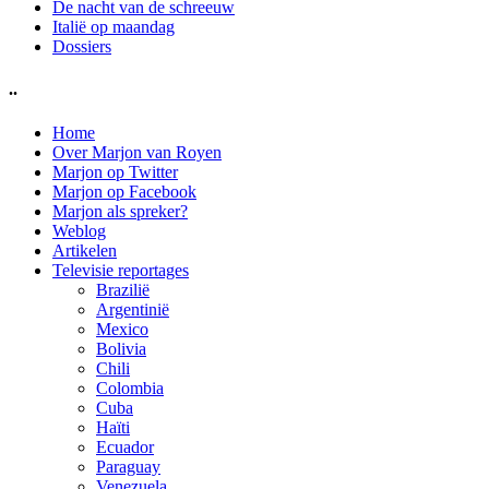
De nacht van de schreeuw
Italië op maandag
Dossiers
..
Home
Over Marjon van Royen
Marjon op Twitter
Marjon op Facebook
Marjon als spreker?
Weblog
Artikelen
Televisie reportages
Brazilië
Argentinië
Mexico
Bolivia
Chili
Colombia
Cuba
Haïti
Ecuador
Paraguay
Venezuela