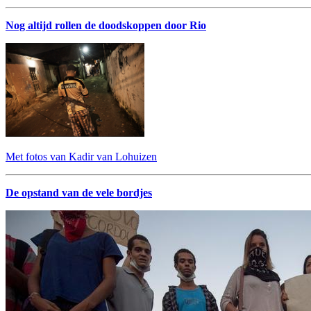
Nog altijd rollen de doodskoppen door Rio
Met fotos van Kadir van Lohuizen
De opstand van de vele bordjes