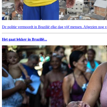
De politie vermoordt in Brazilië elke dag vijf mensen. Afgezien nog v
Het gaat lekker in Brazilië...