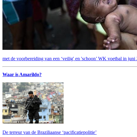
met de voorbereiding van een ‘veilig' en 'schoon’ WK voetbal in juni
Waar is Amarildo?
De terreur van de Braziliaanse ‘pacificatiepolitie’