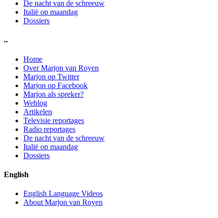
De nacht van de schreeuw
Italië op maandag
Dossiers
..
Home
Over Marjon van Royen
Marjon op Twitter
Marjon op Facebook
Marjon als spreker?
Weblog
Artikelen
Televisie reportages
Radio reportages
De nacht van de schreeuw
Italië op maandag
Dossiers
English
English Language Videos
About Marjon van Royen