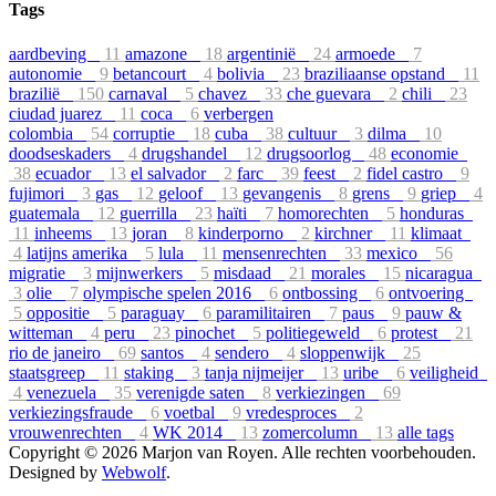
Tags
aardbeving
11
amazone
18
argentinië
24
armoede
7
autonomie
9
betancourt
4
bolivia
23
braziliaanse opstand
11
brazilië
150
carnaval
5
chavez
33
che guevara
2
chili
23
ciudad juarez
11
coca
6
verbergen
colombia
54
corruptie
18
cuba
38
cultuur
3
dilma
10
doodseskaders
4
drugshandel
12
drugsoorlog
48
economie
38
ecuador
13
el salvador
2
farc
39
feest
2
fidel castro
9
fujimori
3
gas
12
geloof
13
gevangenis
8
grens
9
griep
4
guatemala
12
guerrilla
23
haïti
7
homorechten
5
honduras
11
inheems
13
joran
8
kinderporno
2
kirchner
11
klimaat
4
latijns amerika
5
lula
11
mensenrechten
33
mexico
56
migratie
3
mijnwerkers
5
misdaad
21
morales
15
nicaragua
3
olie
7
olympische spelen 2016
6
ontbossing
6
ontvoering
5
oppositie
5
paraguay
6
paramilitairen
7
paus
9
pauw &
witteman
4
peru
23
pinochet
5
politiegeweld
6
protest
21
rio de janeiro
69
santos
4
sendero
4
sloppenwijk
25
staatsgreep
11
staking
3
tanja nijmeijer
13
uribe
6
veiligheid
4
venezuela
35
verenigde saten
8
verkiezingen
69
verkiezingsfraude
6
voetbal
9
vredesproces
2
vrouwenrechten
4
WK 2014
13
zomercolumn
13
alle tags
Copyright © 2026 Marjon van Royen. Alle rechten voorbehouden.
Designed by
Webwolf
.