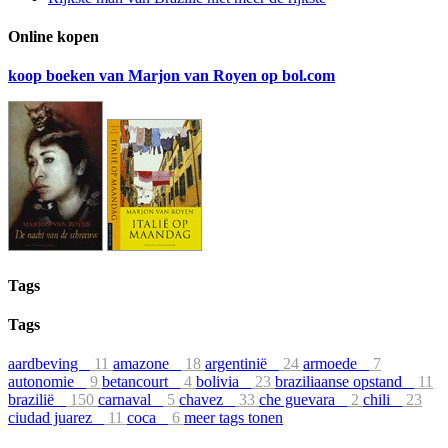
Online kopen
koop boeken van Marjon van Royen op bol.com
Tags
Tags
aardbeving
11
amazone
18
argentinië
24
armoede
7
autonomie
9
betancourt
4
bolivia
23
braziliaanse opstand
11
brazilië
150
carnaval
5
chavez
33
che guevara
2
chili
23
ciudad juarez
11
coca
6
meer tags tonen