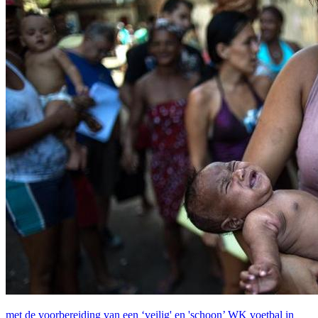
met de voorbereiding van een ‘veilig' en 'schoon’ WK voetbal in