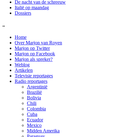
De nacht van de schreeuw
Italië op maandag
Dossiers
..
Home
Over Marjon van Royen
Marjon op Twitter
Marjon op Facebook
Marjon als spreker?
Weblog
Artikelen
Televisie reportages
Radio reportages
Argentinië
Brazilië
Bolivia
Chili
Colombia
Cuba
Ecuador
Mexico
Midden Amerika
Paraguay