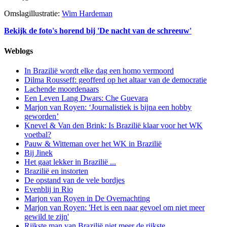
Omslagillustratie:
Wim Hardeman
Bekijk de foto's horend bij 'De nacht van de schreeuw'
Weblogs
In Brazilië wordt elke dag een homo vermoord
Dilma Rousseff: geofferd op het altaar van de democratie
Lachende moordenaars
Een Leven Lang Dwars: Che Guevara
Marjon van Royen: ‘Journalistiek is bijna een hobby
geworden’
Knevel & Van den Brink: Is Brazilië klaar voor het WK
voetbal?
Pauw & Witteman over het WK in Brazilië
Bij Jinek
Het gaat lekker in Brazilië ...
Brazilië en instorten
De opstand van de vele bordjes
Evenblij in Rio
Marjon van Royen in De Overnachting
Marjon van Royen: 'Het is een naar gevoel om niet meer
gewild te zijn'
Rijkste man van Brazilië niet meer de rijkste