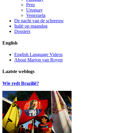
Peru
Uruguay
Venezuela
De nacht van de schreeuw
Italië op maandag
Dossiers
English
English Language Videos
About Marjon van Royen
Laatste weblogs
Wie redt Brazilië?